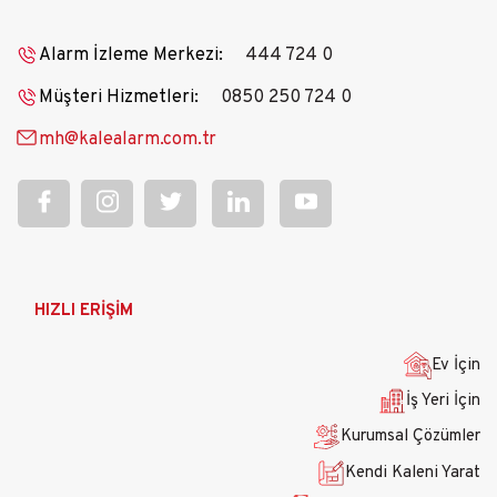
Alarm İzleme Merkezi:
444 724 0
Müşteri Hizmetleri:
0850 250 724 0
mh@kalealarm.com.tr
Ana
HIZLI ERİŞİM
gezinti
menüsü
Ev İçin
İş Yeri İçin
Kurumsal Çözümler
Kendi Kaleni Yarat