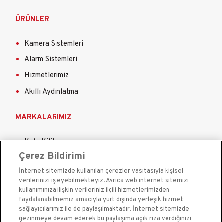
ÜRÜNLER
Kamera Sistemleri
Alarm Sistemleri
Hizmetlerimiz
Akıllı Aydınlatma
MARKALARIMIZ
Kale Kilit
Çerez Bildirimi
Kale Çelik Kapı
İnternet sitemizde kullanılan çerezler vasıtasıyla kişisel
Kale Çelik Kasa
verilerinizi işleyebilmekteyiz. Ayrıca web internet sitemizi
Kale Kapı Pencere Sistemleri
kullanımınıza ilişkin verileriniz ilgili hizmetlerimizden
faydalanabilmemiz amacıyla yurt dışında yerleşik hizmet
Kale Sigorta
sağlayıcılarımız ile de paylaşılmaktadır. İnternet sitemizde
gezinmeye devam ederek bu paylaşıma açık rıza verdiğinizi