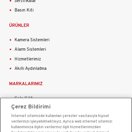
Sertifikalar
Basın Kiti
ÜRÜNLER
Kamera Sistemleri
Alarm Sistemleri
Hizmetlerimiz
Akıllı Aydınlatma
MARKALARIMIZ
Kale Kilit
Çerez Bildirimi
Kale Çelik Kapı
İnternet sitemizde kullanılan çerezler vasıtasıyla kişisel
Kale Çelik Kasa
verilerinizi işleyebilmekteyiz. Ayrıca web internet sitemizi
Kale Kapı Pencere Sistemleri
kullanımınıza ilişkin verileriniz ilgili hizmetlerimizden