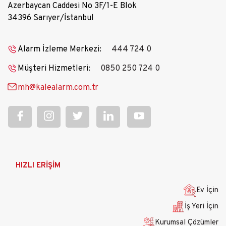
Azerbaycan Caddesi No 3F/1-E Blok
34396 Sarıyer/İstanbul
Alarm İzleme Merkezi:
444 724 0
Müşteri Hizmetleri:
0850 250 724 0
mh@kalealarm.com.tr
Ana
HIZLI ERİŞİM
gezinti
menüsü
Ev İçin
İş Yeri İçin
Kurumsal Çözümler