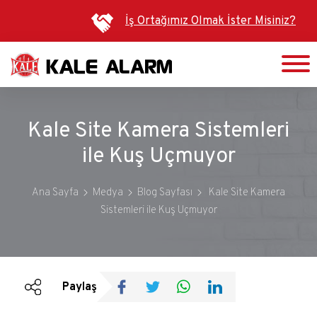
Ana
İş Ortağımız Olmak İster Misiniz?
içeriğe
atla
Kale Site Kamera Sistemleri
ile Kuş Uçmuyor
Ana Sayfa
Medya
Blog Sayfası
Kale Site Kamera
Sistemleri ile Kuş Uçmuyor
Duyurular
Bültenler
Paylaş