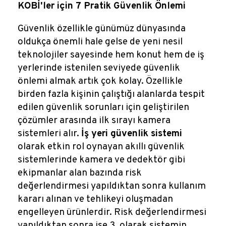
Reklamlar
KOBİ'ler için 7 Pratik Güvenlik Önlemi
Güvenlik özellikle günümüz dünyasında
Kalem Dergisi
oldukça önemli hale gelse de yeni nesil
teknolojiler sayesinde hem konut hem de iş
Blog
yerlerinde istenilen seviyede güvenlik
önlemi almak artık çok kolay. Özellikle
birden fazla kişinin çalıştığı alanlarda tespit
edilen güvenlik sorunları için geliştirilen
çözümler arasında ilk sırayı kamera
sistemleri alır.
İş yeri güvenlik sistemi
olarak etkin rol oynayan akıllı güvenlik
sistemlerinde kamera ve dedektör gibi
ekipmanlar alan bazında risk
değerlendirmesi yapıldıktan sonra kullanım
kararı alınan ve tehlikeyi oluşmadan
engelleyen ürünlerdir. Risk değerlendirmesi
yapıldıktan sonra ise 3. olarak sistemin