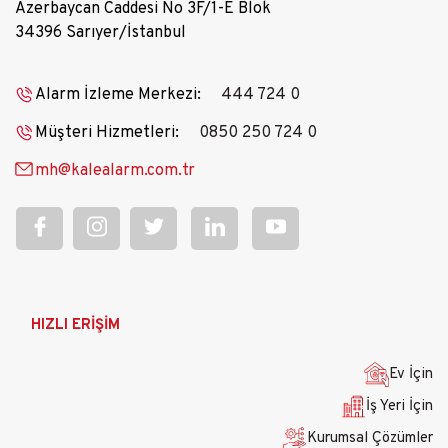
Azerbaycan Caddesi No 3F/1-E Blok
34396 Sarıyer/İstanbul
Alarm İzleme Merkezi:
444 724 0
Müşteri Hizmetleri:
0850 250 724 0
mh@kalealarm.com.tr
Ana
HIZLI ERİŞİM
gezinti
menüsü
Ev İçin
İş Yeri İçin
Kurumsal Çözümler