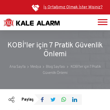
Ana
İş Ortağımız Olmak İster Misiniz?
içeriğe
atla
KOBİ'ler için 7 Pratik Güvenlik
Önlemi
Ana Sayfa
Medya
Blog Sayfası
KOBİ'ler için 7 Pratik
Güvenlik Önlemi
Duyurular
Bültenler
Paylaş