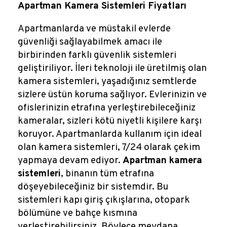
Reklamlar
Apartman Kamera Sistemleri Fiyatları
Apartmanlarda ve müstakil evlerde
Kalem Dergisi
güvenliği sağlayabilmek amacı ile
birbirinden farklı güvenlik sistemleri
Blog
geliştiriliyor. İleri teknoloji ile üretilmiş olan
kamera sistemleri, yaşadığınız semtlerde
sizlere üstün koruma sağlıyor. Evlerinizin ve
ofislerinizin etrafına yerleştirebileceğiniz
kameralar, sizleri kötü niyetli kişilere karşı
koruyor. Apartmanlarda kullanım için ideal
olan kamera sistemleri, 7/24 olarak çekim
yapmaya devam ediyor.
Apartman kamera
sistemleri
, binanın tüm etrafına
döşeyebileceğiniz bir sistemdir. Bu
sistemleri kapı giriş çıkışlarına, otopark
bölümüne ve bahçe kısmına
yerleştirebilirsiniz. Böylece meydana