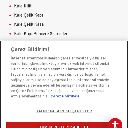
Kale Kilit
Kale Çelik Kapı
Kale Çelik Kasa
Kale Kapı Pencere Sistemleri
Kale Sigorta
Çerez Bildirimi
İnternet sitemizde kullanılan çerezler vasıtasıyla kişisel
verilerinizi işleyebilmekteyiz. Ayrıca web internet sitemizi
kullanımınıza ilişkin verileriniz ilgili hizmetlerimizden
faydalanabilmemiz amacıyla yurt dışında yerleşik hizmet
sağlayıcılarımız ile de paylaşılmaktadır. İnternet sitemizde
Kale Güvenlik Sistemleri A.Ş. bir Kale Endüstri Holding
gezinmeye devam ederek bu paylaşıma açık rıza verdiğinizi
kuruluşudur.©2020
ve Çerez Politikamız’ı okuduğunuzu ve anladığınızı kabul
etmiş sayılmaktasınız.
Çerez Politikası
Çerez Kullanım Bildirimi
YALNIZCA GEREKLİ ÇEREZLER
Kişisel Verilerin Korunması ve Gizlilik
TÜM ÇEREZLERİ KABUL ET