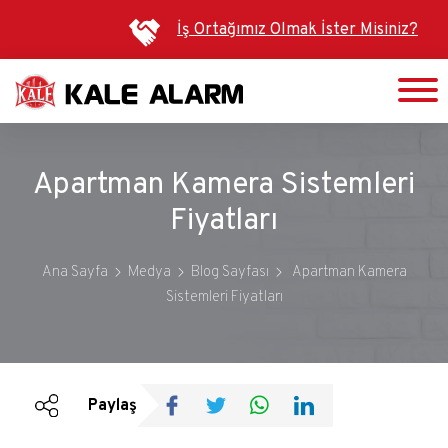
Ana
İş Ortağımız Olmak İster Misiniz?
içeriğe
atla
Apartman Kamera Sistemleri
Fiyatları
Ana Sayfa
Medya
Blog Sayfası
Apartman Kamera
Sistemleri Fiyatları
Duyurular
Bültenler
Paylaş