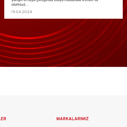
yangın ortaya çıktığında olaya müdahale etmek ve
olumsuz…
19.04.2024
LER
MARKALARIMIZ