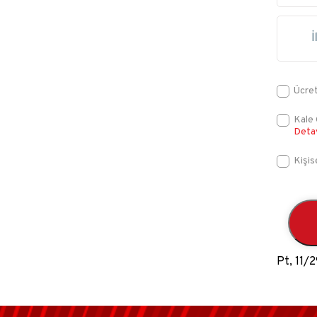
Ücret
Kale 
Deta
Kişis
Pt, 11/