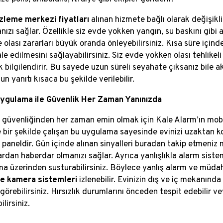
zleme merkezi fiyatları
alınan hizmete bağlı olarak değişik
nızı sağlar. Özellikle siz evde yokken yangın, su baskını gibi 
 olası zararları büyük oranda önleyebilirsiniz. Kısa süre için
e edilmesini sağlayabilirsiniz. Siz evde yokken olası tehlikeli
k bilgilendirir. Bu sayede uzun süreli seyahate çıksanız bile a
n yanıtı kısaca bu şekilde verilebilir.
ygulama ile Güvenlik Her Zaman Yanınızda
n güvenliğinden her zaman emin olmak için Kale Alarm’ın mobil 
 bir şekilde çalışan bu uygulama sayesinde evinizi uzaktan kon
ir paneldir. Gün içinde alınan sinyalleri buradan takip etmeniz
rdan haberdar olmanızı sağlar. Ayrıca yanlışlıkla alarm siste
a üzerinden susturabilirsiniz. Böylece yanlış alarm ve müd
ve kamera sistemleri
izlenebilir. Evinizin dış ve iç mekanında
görebilirsiniz. Hırsızlık durumlarını önceden tespit edebilir ve
ilirsiniz.