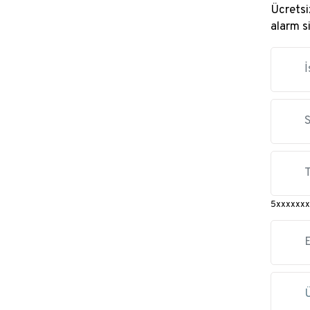
Ücretsiz
alarm s
5xxxxxxx