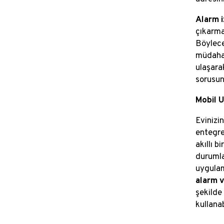
Alarm i
çıkarma
Böylece
müdahal
ulaşara
sorusunu
Mobil U
Evinizi
entegre
akıllı b
durumla
uygulam
alarm 
şekilde 
kullanab