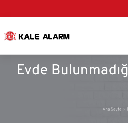
Ana
içeriğe
atla
Evde Bulunmadığı
Ana Sayfa