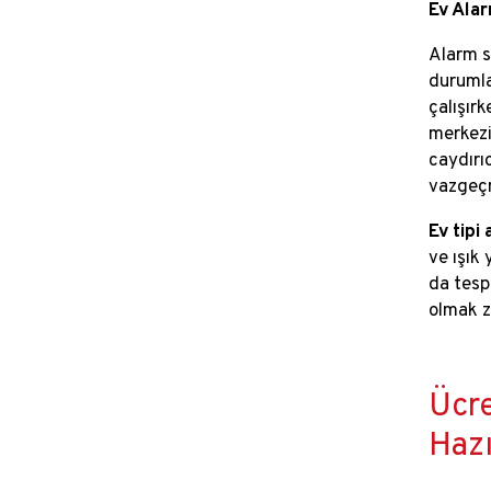
Ev Alar
Alarm si
durumlar
çalışırk
merkezin
caydırıc
vazgeçm
Ev tipi
ve ışık
da tesp
olmak z
Ücre
Hazı