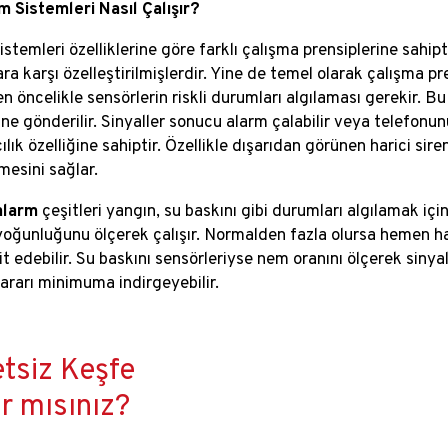
m Sistemleri Nasıl Çalışır?
stemleri özelliklerine göre farklı çalışma prensiplerine sahiptir
a karşı özelleştirilmişlerdir. Yine de temel olarak çalışma pre
en öncelikle sensörlerin riskli durumları algılaması gerekir. 
e gönderilir. Sinyaller sonucu alarm çalabilir veya telefonunuz
ılık özelliğine sahiptir. Özellikle dışarıdan görünen harici sire
esini sağlar.
 alarm
çeşitleri yangın, su baskını gibi durumları algılamak için 
 yoğunluğunu ölçerek çalışır. Normalden fazla olursa hemen 
it edebilir. Su baskını sensörleriyse nem oranını ölçerek sin
ararı minimuma indirgeyebilir.
tsiz Keşfe
r mısınız?