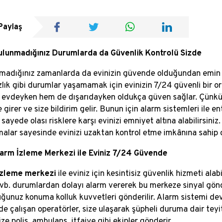
Paylaş
lunmadığınız Durumlarda da Güvenlik Kontrolü Sizde
madığınız zamanlarda da evinizin güvende olduğundan emin ol
ızlık gibi durumlar yaşamamak için evinizin 7/24 güvenli bir 
 evdeyken hem de dışarıdayken oldukça güven sağlar. Çünkü e
girer ve size bildirim gelir. Bunun için alarm sistemleri ile 
 sayede olası risklere karşı evinizi emniyet altına alabilirsiniz
alar sayesinde evinizi uzaktan kontrol etme imkânına sahip ol
arm İzleme Merkezi ile Eviniz 7/24 Güvende
izleme merkezi
ile eviniz için kesintisiz güvenlik hizmeti alabi
 vb. durumlardan dolayı alarm vererek bu merkeze sinyal gönd
ğunuz konuma kolluk kuvvetleri gönderilir. Alarm sistemi dev
e çalışan operatörler, size ulaşarak şüpheli duruma dair teyit
ze polis, ambulans, itfaiye gibi ekipler gönderir.