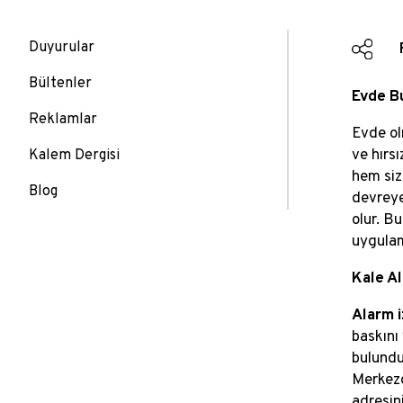
Duyurular
Bültenler
Evde Bu
Reklamlar
Evde ol
ve hırs
Kalem Dergisi
hem siz
Blog
devreye 
olur. Bu
uygulam
Kale Al
Alarm 
baskını
bulundu
Merkezd
adresini