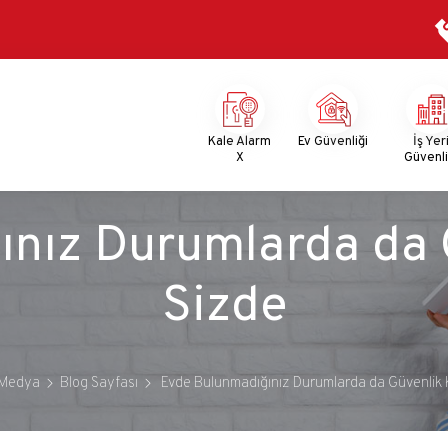
Mega
Menu
Kale Alarm
Ev Güvenliği
İş Yer
X
Güvenli
nız Durumlarda da 
Sizde
Medya
Blog Sayfası
Evde Bulunmadığınız Durumlarda da Güvenlik 