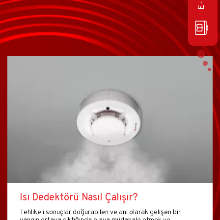
Isı Dedektörü Nasıl Çalışır?
Tehlikeli sonuçlar doğurabilen ve ani olarak gelişen bir