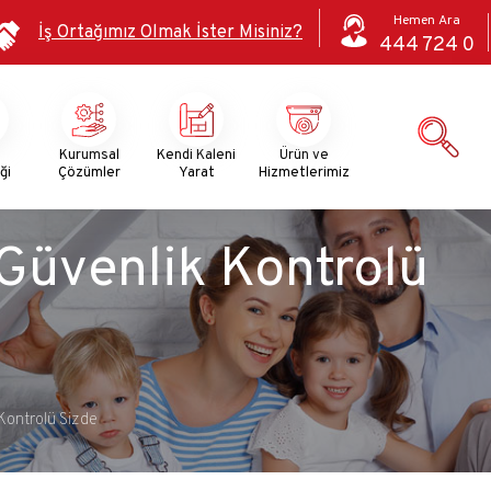
Hemen Ara
İş Ortağımız Olmak İster Misiniz?
444 724 0
i
Kurumsal
Kendi Kaleni
Ürün ve
ği
Çözümler
Yarat
Hizmetlerimiz
Güvenlik Kontrolü
Kontrolü Sizde