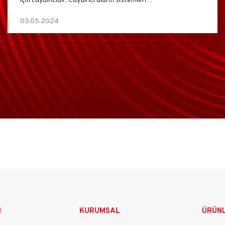
için caydırıcıdır. Caydırıcı alarm sistemleri…
03.05.2024
M
KURUMSAL
ÜRÜN