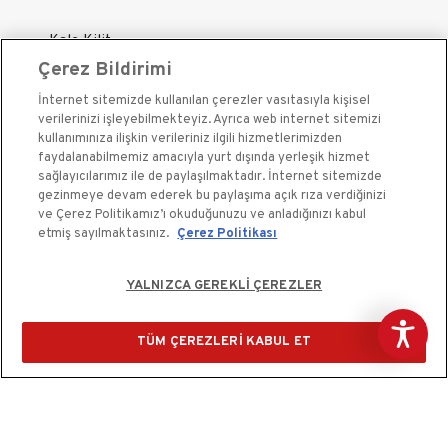
Kale Kilit
Çerez Bildirimi
Kale Çelik Kapı
İnternet sitemizde kullanılan çerezler vasıtasıyla kişisel
Kale Çelik Kasa
verilerinizi işleyebilmekteyiz. Ayrıca web internet sitemizi
Kale Kapı Pencere Sistemleri
kullanımınıza ilişkin verileriniz ilgili hizmetlerimizden
faydalanabilmemiz amacıyla yurt dışında yerleşik hizmet
Kale Sigorta
sağlayıcılarımız ile de paylaşılmaktadır. İnternet sitemizde
gezinmeye devam ederek bu paylaşıma açık rıza verdiğinizi
ve Çerez Politikamız’ı okuduğunuzu ve anladığınızı kabul
etmiş sayılmaktasınız.
Çerez Politikası
YALNIZCA GEREKLİ ÇEREZLER
Kale Güvenlik Sistemleri A.Ş. bir Kale Endüstri Holding
kuruluşudur.©2020
TÜM ÇEREZLERİ KABUL ET
Çerez Kullanım Bildirimi
Kişisel Verilerin Korunması ve Gizlilik