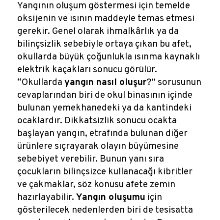
Reklamlar
Yangının oluşum göstermesi için temelde
oksijenin ve ısının maddeyle temas etmesi
Kalem Dergisi
gerekir. Genel olarak ihmalkârlık ya da
bilinçsizlik sebebiyle ortaya çıkan bu afet,
okullarda büyük çoğunlukla ısınma kaynaklı
Blog
elektrik kaçakları sonucu görülür.
“Okullarda
yangın nasıl oluşur
?” sorusunun
cevaplarından biri de okul binasının içinde
bulunan yemekhanedeki ya da kantindeki
ocaklardır. Dikkatsizlik sonucu ocakta
başlayan yangın, etrafında bulunan diğer
ürünlere sıçrayarak olayın büyümesine
sebebiyet verebilir. Bunun yanı sıra
çocukların bilinçsizce kullanacağı kibritler
ve çakmaklar, söz konusu afete zemin
hazırlayabilir.
Yangın oluşumu
için
gösterilecek nedenlerden biri de tesisatta