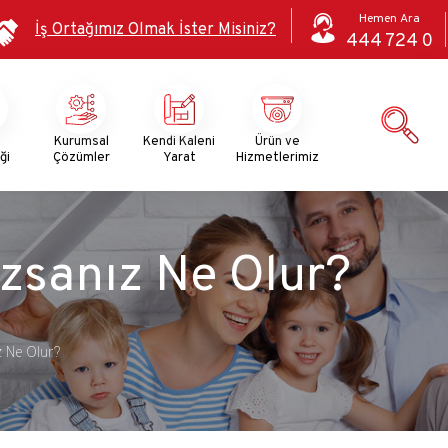
Hemen Ara
İş Ortağımız Olmak İster Misiniz?
444 724 0
i
Kurumsal
Kendi Kaleni
Ürün ve
ği
Çözümler
Yarat
Hizmetlerimiz
zsanız Ne Olur?
z Ne Olur?