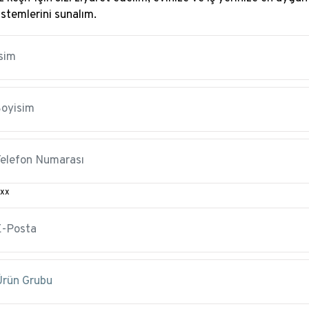
istemlerini sunalım.
xx