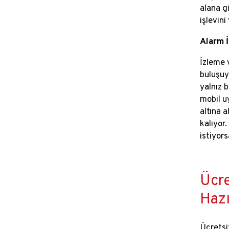
alana g
işlevini
Alarm 
İzleme 
buluşuy
yalnız b
mobil u
altına 
kalıyor.
istiyors
Ücre
Hazı
Ücretsiz