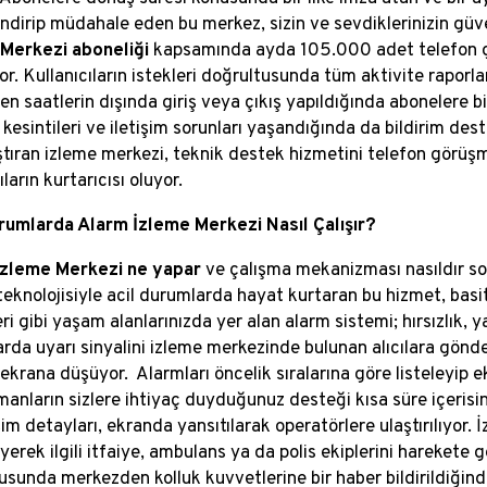
ndirip müdahale eden bu merkez, sizin ve sevdiklerinizin güven
 Merkezi aboneliği
kapsamında ayda 105.000 adet telefon g
r. Kullanıcıların istekleri doğrultusunda tüm aktivite raporları
nen saatlerin dışında giriş veya çıkış yapıldığında abonelere b
 kesintileri ve iletişim sorunları yaşandığında da bildirim des
ştıran izleme merkezi, teknik destek hizmetini telefon görüş
ıların kurtarıcısı oluyor.
rumlarda Alarm İzleme Merkezi Nasıl Çalışır?
İzleme Merkezi ne yapar
ve çalışma mekanizması nasıldır so
 teknolojisiyle acil durumlarda hayat kurtaran bu hizmet, basit 
eri gibi yaşam alanlarınızda yer alan alarm sistemi; hırsızlık, 
rda uyarı sinyalini izleme merkezinde bulunan alıcılara gönde
r ekrana düşüyor. Alarmları öncelik sıralarına göre listeleyip
manların sizlere ihtiyaç duyduğunuz desteği kısa süre içerisind
şim detayları, ekranda yansıtılarak operatörlere ulaştırılıyor.
erek ilgili itfaiye, ambulans ya da polis ekiplerini harekete g
usunda merkezden kolluk kuvvetlerine bir haber bildirildiğin