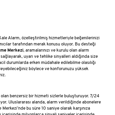
ale Alarm, özelleştirilmiş hizmetleriyle beğenilerinizi
anıcılar tarafından merak konusu oluyor. Bu desteği
eme Merkezi
, aramalarınızı ve kurulu olan alarm
 sağlayarak, uyarı ve tehlike sinyalleri aldığında size
cil durumlarda erken müdahale edilebilme olasılığı
netleyebileceğiniz böylece ve konforunuzu yüksek
niz.
 olan benzersiz bir hizmeti sizlerle buluşturuyor. 7/24
iyor. Uluslararası alanda, alarm verildiğinde abonelere
Merkezi’nde bu süre 10 saniye olarak karşınıza
 içerisinde milyonlarca sinyali saniyeler içerisinde