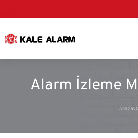
Ana
içeriğe
atla
Alarm İzleme M
Ana Sayf