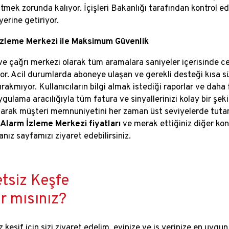
itmek zorunda kalıyor. İçişleri Bakanlığı tarafından kontrol e
 yerine getiriyor.
İzleme Merkezi ile Maksimum Güvenlik
ve çağrı merkezi olarak tüm aramalara saniyeler içerisinde c
or. Acil durumlarda aboneye ulaşan ve gerekli desteği kısa sü
ırakmıyor. Kullanıcıların bilgi almak istediği raporlar ve daha
ygulama aracılığıyla tüm fatura ve sinyallerinizi kolay bir şek
alarak müşteri memnuniyetini her zaman üst seviyelerde tuta
Alarm İzleme Merkezi fiyatları
ve merak ettiğiniz diğer kon
anız sayfamızı ziyaret edebilirsiniz.
tsiz Keşfe
r mısınız?
 keşif için sizi ziyaret edelim, evinize ve iş yerinize en uygun