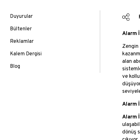
Duyurular
Bültenler
Alarm 
Reklamlar
Zengin 
kazanm
Kalem Dergisi
alan ab
Blog
sistemle
ve koll
düşüyor
seviyele
Alarm 
Alarm 
ulaşabi
dönüş s
çıkıyor