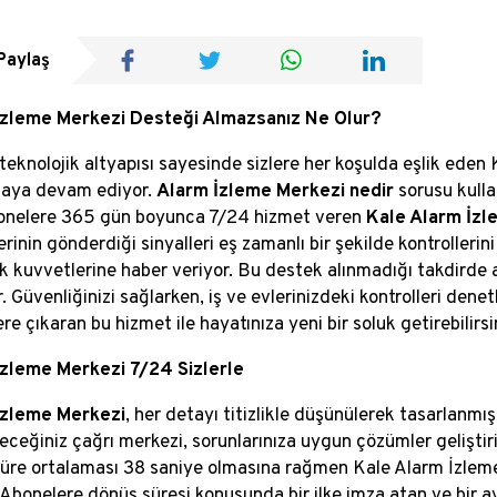
Paylaş
İzleme Merkezi Desteği Almazsanız Ne Olur?
teknolojik altyapısı sayesinde sizlere her koşulda eşlik eden K
aya devam ediyor.
Alarm İzleme Merkezi nedir
sorusu kull
onelere 365 gün boyunca 7/24 hizmet veren
Kale Alarm İzl
rinin gönderdiği sinyalleri eş zamanlı bir şekilde kontrollerini
uk kuvvetlerine haber veriyor.
Bu destek alınmadığı takdirde a
. Güvenliğinizi sağlarken, iş ve evlerinizdeki kontrolleri de
re çıkaran bu hizmet ile hayatınıza yeni bir soluk getirebilirsi
İzleme Merkezi 7/24 Sizlerle
İzleme Merkezi
, her detayı titizlikle düşünülerek tasarlanmış
leceğiniz çağrı merkezi, sorunlarınıza uygun çözümler geliştir
üre ortalaması 38 saniye olmasına rağmen Kale Alarm İzleme 
. Abonelere dönüş süresi konusunda bir ilke imza atan ve bir ay