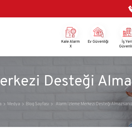
Mega
Menu
Kale Alarm
Ev Güvenliği
İş Yer
X
Güvenli
erkezi Desteği Alma
a
Medya
Blog Sayfası
Alarm İzleme Merkezi Desteği Almazsanı