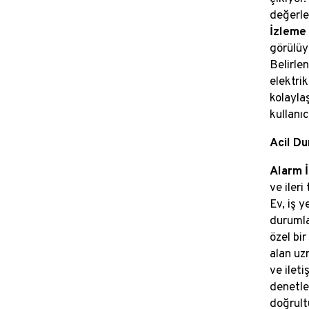
değerle
İzleme
görülüyo
Belirle
elektrik
kolayla
kullanıc
Acil Du
Alarm 
ve ileri
Ev, iş y
durumla
özel bi
alan uz
ve ileti
denetley
doğrult