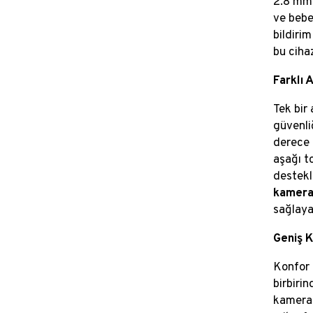
2.8 mm 
ve bebe
bildiri
bu cihaz
Farklı 
Tek bir
güvenli
derece 
aşağı t
destekle
kamera
sağlayab
Geniş 
Konfor 
birbirin
kamerala