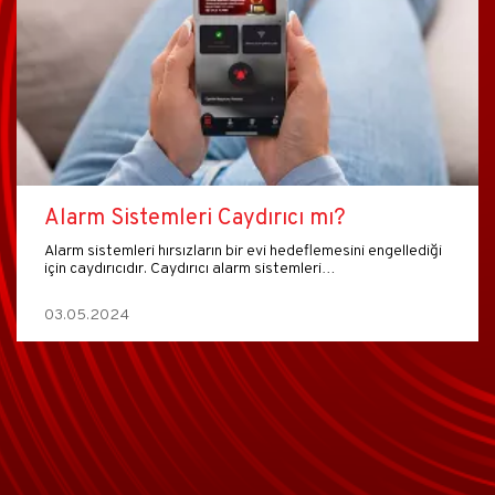
Isı Dedektörü Nasıl Çalışır?
Tehlikeli sonuçlar doğurabilen ve ani olarak gelişen bir
yangın ortaya çıktığında olaya müdahale etmek ve
olumsuz…
19.04.2024