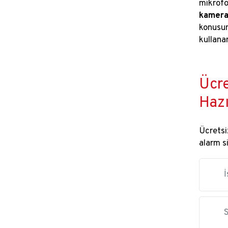
mikrofo
kamer
konusun
kullana
Ücre
Hazı
Ücretsiz
alarm s