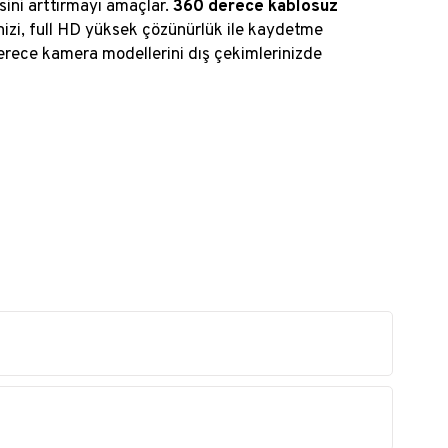
sini arttırmayı amaçlar.
360 derece kablosuz
inizi, full HD yüksek çözünürlük ile kaydetme
erece kamera modellerini dış çekimlerinizde