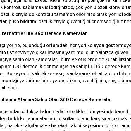
geniş açılı lensi sayesinde arzu ettiğiniz pek çok farklı mekan
k kontrolü sağlamak istediğinizde, çok yönlü özellikleriyle 
m özellikleriyle de kontrolü tamamen ellerinize bırakıyor. İst
lar, push bildirimi özellikleriyle güvenliğini önemsediğiniz he
Alternatifleri ile 360 Derece Kameralar
 açı yerine, bulunduğu ortamdaki her yeri kolayca gösterme
ğin üst seviyeye çıkarılmasına yardımcı olur. Yalnızca güvenl
açıya sahip olan kameraları, büro ve ofislerde de kurabilirsini
oplam 100 derecelik dönme açısına sahiptir. 360 derece kame
r. Bu sayede, kaliteli ses akışı sağlanarak etrafta olup biten h
 montajı
yaptığınız büro ya da ofisin güvenliğini, geniş dönm
ilirsiniz.
Kullanım Alanına Sahip Olan 360 Derece Kameralar
açısından oldukça tatmin edici özellikleri bünyesinde barınd
den farklı kullanım alanları ile kullanıcıların karşısına çıkmak
r, hareket algılama ve hareket takibi sayesinde ofis ortamı iç