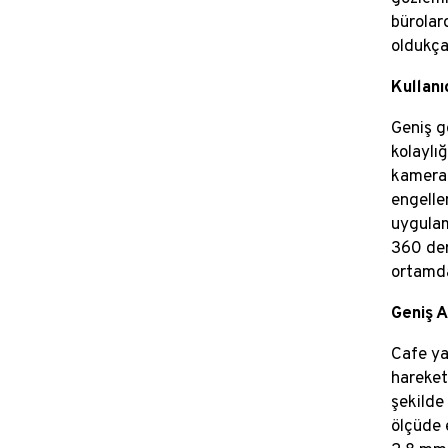
bürolar
oldukça 
Kullanı
Geniş g
kolaylı
kamera 
engelle
uygulam
360 der
ortamda
Geniş 
Cafe ya
hareket 
şekilde
ölçüde 