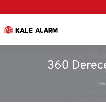
Ana
içeriğe
atla
360 Derece
Ana 