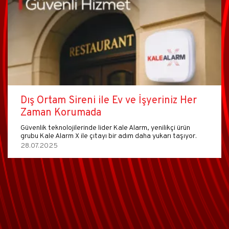
Alarm Sistemleri Caydırıcı mı?
Alarm sistemleri hırsızların bir evi hedeflemesini engellediği
için caydırıcıdır. Caydırıcı alarm sistemleri…
03.05.2024