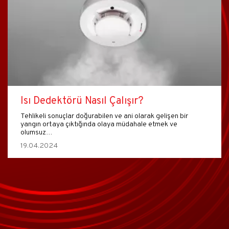
Hareket Dedektörü Nereye Takılmalı?
Kapı ve pencere sensörleri ile beraber hareket dedektörleri
de herhangi bir alarm kurulumunun daha güvenli hale…
12.04.2024