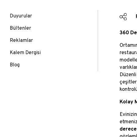
Duyurular
Bültenler
360 Der
Reklamlar
Ortamın
restaur
Kalem Dergisi
modelle
Blog
varlıkla
Düzenli
çeşitle
kontrol
Kolay 
Evinizi
etmeniz
derece
gözlemle