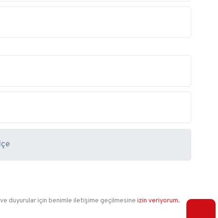
 ve duyurular için benimle iletişime geçilmesine
izin veriyorum.