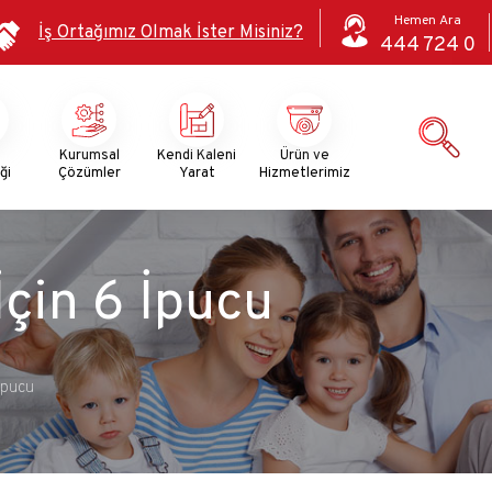
Hemen Ara
İş Ortağımız Olmak İster Misiniz?
444 724 0
i
Kurumsal
Kendi Kaleni
Ürün ve
ği
Çözümler
Yarat
Hizmetlerimiz
çin 6 İpucu
İpucu