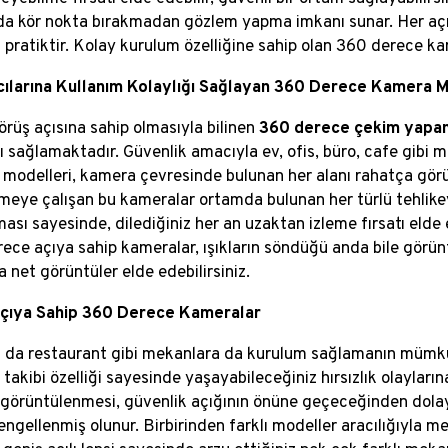
da kör nokta bırakmadan gözlem yapma imkanı sunar. Her açı
pratiktir. Kolay kurulum özelliğine sahip olan 360 derece kamer
cılarına Kullanım Kolaylığı Sağlayan 360 Derece Kamera M
örüş açısına sahip olmasıyla bilinen
360 derece çekim yapa
ğı sağlamaktadır. Güvenlik amacıyla ev, ofis, büro, cafe gibi
modelleri, kamera çevresinde bulunan her alanı rahatça görün
meye çalışan bu kameralar ortamda bulunan her türlü tehlik
ası sayesinde, dilediğiniz her an uzaktan izleme fırsatı elde 
ece açıya sahip kameralar, ışıkların söndüğü anda bile görü
 net görüntüler elde edebilirsiniz.
Açıya Sahip 360 Derece Kameralar
 da restaurant gibi mekanlara da kurulum sağlamanın mümkün
takibi özelliği sayesinde yaşayabileceğiniz hırsızlık olayların
 görüntülenmesi, güvenlik açığının önüne geçeceğinden dolayı
engellenmiş olunur. Birbirinden farklı modeller aracılığıyla 