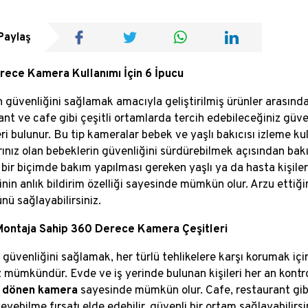
Paylaş
ece Kamera Kullanımı İçin 6 İpucu
 güvenliğini sağlamak amacıyla geliştirilmiş ürünler arasında
ant ve cafe gibi çeşitli ortamlarda tercih edebileceğiniz güv
ri bulunur. Bu tip kameralar bebek ve yaşlı bakıcısı izleme kul
rınız olan bebeklerin güvenliğini sürdürebilmek açısından bakı
 bir biçimde bakım yapılması gereken yaşlı ya da hasta kişil
rinin anlık bildirim özelliği sayesinde mümkün olur. Arzu ettiğ
ünü sağlayabilirsiniz.
Montaja Sahip 360 Derece Kamera Çeşitleri
n güvenliğini sağlamak, her türlü tehlikelere karşı korumak iç
 mümkündür. Evde ve iş yerinde bulunan kişileri her an kontr
 dönen kamera
sayesinde mümkün olur. Cafe, restaurant gib
yebilme fırsatı elde edebilir, güvenli bir ortam sağlayabilirs