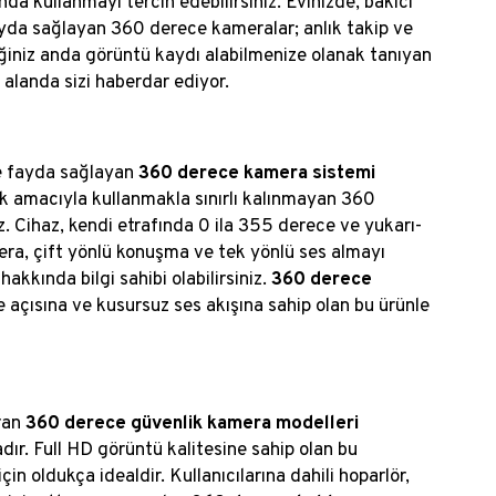
da kullanmayı tercih edebilirsiniz. Evinizde, bakıcı
fayda sağlayan 360 derece kameralar; anlık takip ve
ediğiniz anda görüntü kaydı alabilmenize olanak tanıyan
r alanda sizi haberdar ediyor.
ye fayda sağlayan
360 derece kamera sistemi
ik amacıyla kullanmakla sınırlı kalınmayan 360
z. Cihaz, kendi etrafında 0 ila 355 derece ve yukarı-
ra, çift yönlü konuşma ve tek yönlü ses almayı
akkında bilgi sahibi olabilirsiniz.
360 derece
e açısına ve kusursuz ses akışına sahip olan bu ürünle
ıran
360 derece güvenlik kamera modelleri
tadır. Full HD görüntü kalitesine sahip olan bu
in oldukça idealdir. Kullanıcılarına dahili hoparlör,