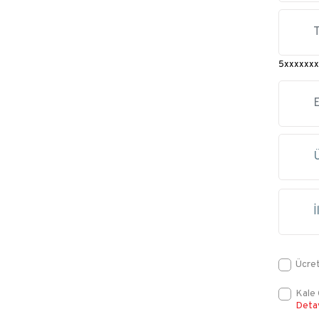
5xxxxxxx
Ücret
Kale 
Deta