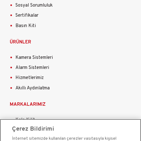
Sosyal Sorumluluk
Sertifikalar
Basın Kiti
ÜRÜNLER
Kamera Sistemleri
Alarm Sistemleri
Hizmetlerimiz
Akıllı Aydınlatma
MARKALARIMIZ
Kale Kilit
Çerez Bildirimi
Kale Çelik Kapı
İnternet sitemizde kullanılan çerezler vasıtasıyla kişisel
Kale Çelik Kasa