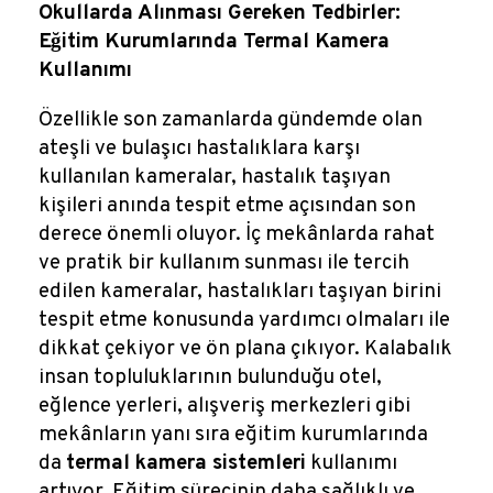
Reklamlar
Okullarda Alınması Gereken Tedbirler:
Eğitim Kurumlarında Termal Kamera
Kalem Dergisi
Kullanımı
Özellikle son zamanlarda gündemde olan
Blog
ateşli ve bulaşıcı hastalıklara karşı
kullanılan kameralar, hastalık taşıyan
kişileri anında tespit etme açısından son
derece önemli oluyor. İç mekânlarda rahat
ve pratik bir kullanım sunması ile tercih
edilen kameralar, hastalıkları taşıyan birini
tespit etme konusunda yardımcı olmaları ile
dikkat çekiyor ve ön plana çıkıyor. Kalabalık
insan topluluklarının bulunduğu otel,
eğlence yerleri, alışveriş merkezleri gibi
mekânların yanı sıra eğitim kurumlarında
da
termal kamera sistemleri
kullanımı
artıyor. Eğitim sürecinin daha sağlıklı ve