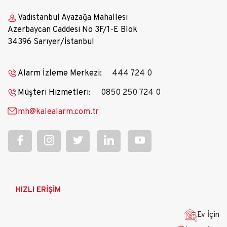
Vadistanbul Ayazağa Mahallesi
Azerbaycan Caddesi No 3F/1-E Blok
34396 Sarıyer/İstanbul
Alarm İzleme Merkezi:
444 724 0
Müşteri Hizmetleri:
0850 250 724 0
mh@kalealarm.com.tr
Ana
HIZLI ERİŞİM
gezinti
menüsü
Ev İçin