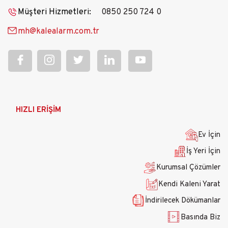
Müşteri Hizmetleri:
0850 250 724 0
mh@kalealarm.com.tr
Ana
HIZLI ERİŞİM
gezinti
menüsü
Ev İçin
İş Yeri İçin
Kurumsal Çözümler
Kendi Kaleni Yarat
İndirilecek Dökümanlar
Basında Biz