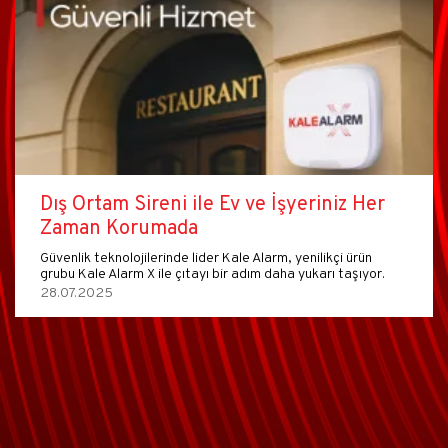
Dış Ortam Sireni ile Ev ve İşyeriniz Her
Zaman Korumada
Güvenlik teknolojilerinde lider Kale Alarm, yenilikçi ürün
grubu Kale Alarm X ile çıtayı bir adım daha yukarı taşıyor.
28.07.2025