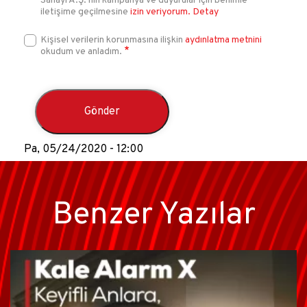
Sanayi A.Ş.’nin kampanya ve duyurular için benimle
iletişime geçilmesine
izin veriyorum.
Detay
Kişisel verilerin korunmasına ilişkin
aydınlatma metnini
okudum ve anladım.
Pa, 05/24/2020 - 12:00
Benzer Yazılar