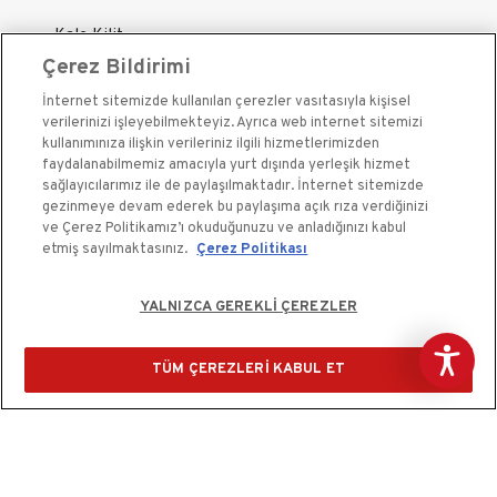
Kale Kilit
Çerez Bildirimi
Kale Çelik Kapı
İnternet sitemizde kullanılan çerezler vasıtasıyla kişisel
Kale Çelik Kasa
verilerinizi işleyebilmekteyiz. Ayrıca web internet sitemizi
Kale Kapı Pencere Sistemleri
kullanımınıza ilişkin verileriniz ilgili hizmetlerimizden
faydalanabilmemiz amacıyla yurt dışında yerleşik hizmet
Kale Sigorta
sağlayıcılarımız ile de paylaşılmaktadır. İnternet sitemizde
gezinmeye devam ederek bu paylaşıma açık rıza verdiğinizi
ve Çerez Politikamız’ı okuduğunuzu ve anladığınızı kabul
etmiş sayılmaktasınız.
Çerez Politikası
YALNIZCA GEREKLİ ÇEREZLER
Kale Güvenlik Sistemleri A.Ş. bir Kale Endüstri Holding
kuruluşudur.©2020
TÜM ÇEREZLERİ KABUL ET
Çerez Kullanım Bildirimi
Kişisel Verilerin Korunması ve Gizlilik