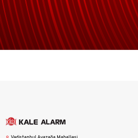
Vadistanbul Ayazağa Mahallesi