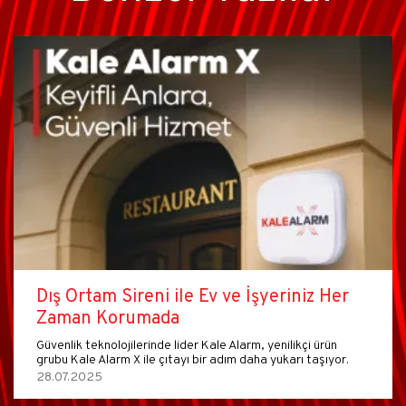
Dış Ortam Sireni ile Ev ve İşyeriniz Her
Zaman Korumada
Güvenlik teknolojilerinde lider Kale Alarm, yenilikçi ürün
grubu Kale Alarm X ile çıtayı bir adım daha yukarı taşıyor.
28.07.2025