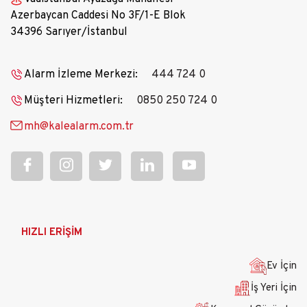
Azerbaycan Caddesi No 3F/1-E Blok
34396 Sarıyer/İstanbul
Alarm İzleme Merkezi:
444 724 0
Müşteri Hizmetleri:
0850 250 724 0
mh@kalealarm.com.tr
Ana
HIZLI ERİŞİM
gezinti
menüsü
Ev İçin
İş Yeri İçin