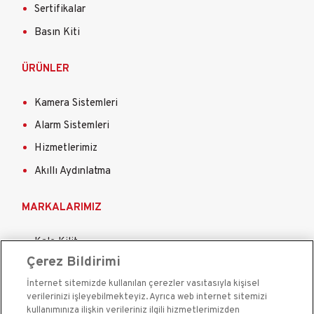
Sertifikalar
Basın Kiti
ÜRÜNLER
Kamera Sistemleri
Alarm Sistemleri
Hizmetlerimiz
Akıllı Aydınlatma
MARKALARIMIZ
Kale Kilit
Çerez Bildirimi
Kale Çelik Kapı
İnternet sitemizde kullanılan çerezler vasıtasıyla kişisel
Kale Çelik Kasa
verilerinizi işleyebilmekteyiz. Ayrıca web internet sitemizi
Kale Kapı Pencere Sistemleri
kullanımınıza ilişkin verileriniz ilgili hizmetlerimizden