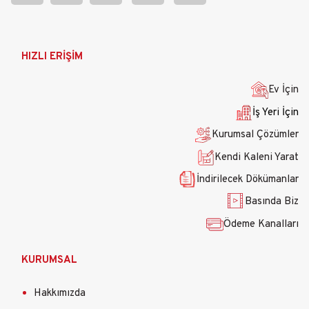
Ana
HIZLI ERİŞİM
gezinti
menüsü
Ev İçin
İş Yeri İçin
Kurumsal Çözümler
Kendi Kaleni Yarat
İndirilecek Dökümanlar
Basında Biz
Ödeme Kanalları
KURUMSAL
Hakkımızda