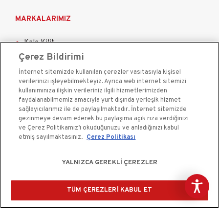
MARKALARIMIZ
Kale Kilit
Çerez Bildirimi
Kale Çelik Kapı
İnternet sitemizde kullanılan çerezler vasıtasıyla kişisel
Kale Çelik Kasa
verilerinizi işleyebilmekteyiz. Ayrıca web internet sitemizi
Kale Kapı Pencere Sistemleri
kullanımınıza ilişkin verileriniz ilgili hizmetlerimizden
faydalanabilmemiz amacıyla yurt dışında yerleşik hizmet
Kale Sigorta
sağlayıcılarımız ile de paylaşılmaktadır. İnternet sitemizde
gezinmeye devam ederek bu paylaşıma açık rıza verdiğinizi
ve Çerez Politikamız’ı okuduğunuzu ve anladığınızı kabul
etmiş sayılmaktasınız.
Çerez Politikası
Ücretsiz Keşif
YALNIZCA GEREKLİ ÇEREZLER
Kale Güvenlik Sistemleri A.Ş. bir Kale Endüstri Holding
kuruluşudur.©2020
TÜM ÇEREZLERİ KABUL ET
Çerez Kullanım Bildirimi