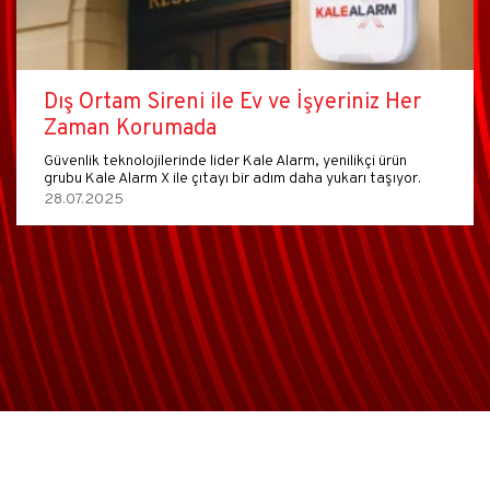
Dış Ortam Sireni ile Ev ve İşyeriniz Her
Zaman Korumada
Güvenlik teknolojilerinde lider Kale Alarm, yenilikçi ürün
grubu Kale Alarm X ile çıtayı bir adım daha yukarı taşıyor.
28.07.2025