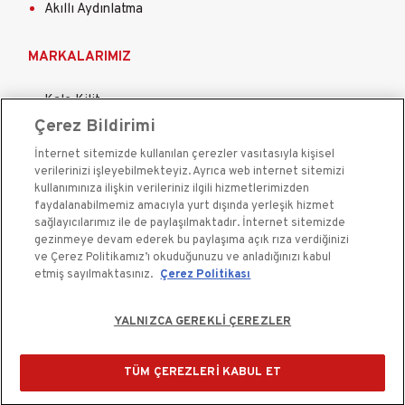
Akıllı Aydınlatma
MARKALARIMIZ
Kale Kilit
Çerez Bildirimi
Kale Çelik Kapı
İnternet sitemizde kullanılan çerezler vasıtasıyla kişisel
Kale Çelik Kasa
verilerinizi işleyebilmekteyiz. Ayrıca web internet sitemizi
Kale Kapı Pencere Sistemleri
kullanımınıza ilişkin verileriniz ilgili hizmetlerimizden
faydalanabilmemiz amacıyla yurt dışında yerleşik hizmet
Kale Sigorta
sağlayıcılarımız ile de paylaşılmaktadır. İnternet sitemizde
gezinmeye devam ederek bu paylaşıma açık rıza verdiğinizi
ve Çerez Politikamız’ı okuduğunuzu ve anladığınızı kabul
etmiş sayılmaktasınız.
Çerez Politikası
YALNIZCA GEREKLİ ÇEREZLER
Kale Güvenlik Sistemleri A.Ş. bir Kale Endüstri Holding
kuruluşudur.©2020
TÜM ÇEREZLERİ KABUL ET
Çerez Kullanım Bildirimi