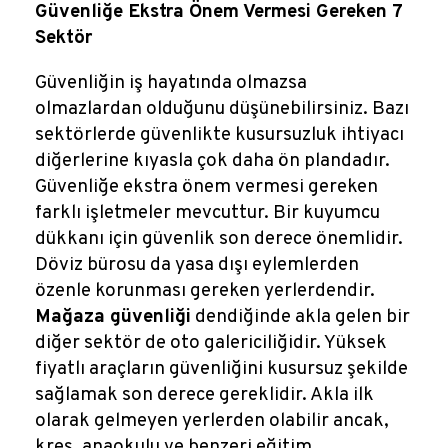
Reklamlar
Güvenliğe Ekstra Önem Vermesi Gereken 7
Sektör
Kalem Dergisi
Güvenliğin iş hayatında olmazsa
olmazlardan olduğunu düşünebilirsiniz. Bazı
Blog
sektörlerde güvenlikte kusursuzluk ihtiyacı
diğerlerine kıyasla çok daha ön plandadır.
Güvenliğe ekstra önem vermesi gereken
farklı işletmeler mevcuttur. Bir kuyumcu
dükkanı için güvenlik son derece önemlidir.
Döviz bürosu da yasa dışı eylemlerden
özenle korunması gereken yerlerdendir.
Mağaza güvenliği
dendiğinde akla gelen bir
diğer sektör de oto galericiliğidir. Yüksek
fiyatlı araçların güvenliğini kusursuz şekilde
sağlamak son derece gereklidir. Akla ilk
olarak gelmeyen yerlerden olabilir ancak,
kreş, anaokulu ve benzeri eğitim