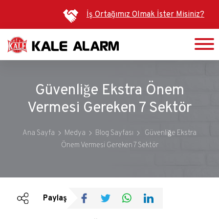
Ana
İş Ortağımız Olmak İster Misiniz?
içeriğe
atla
Güvenliğe Ekstra Önem
Vermesi Gereken 7 Sektör
Ana Sayfa
Medya
Blog Sayfası
Güvenliğe Ekstra
Önem Vermesi Gereken 7 Sektör
Duyurular
Bültenler
Paylaş