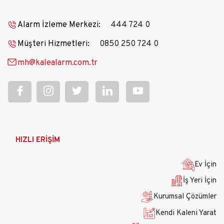
Alarm İzleme Merkezi:
444 724 0
Müşteri Hizmetleri:
0850 250 724 0
mh@kalealarm.com.tr
Ana
HIZLI ERİŞİM
gezinti
menüsü
Ev İçin
İş Yeri İçin
Kurumsal Çözümler
Kendi Kaleni Yarat