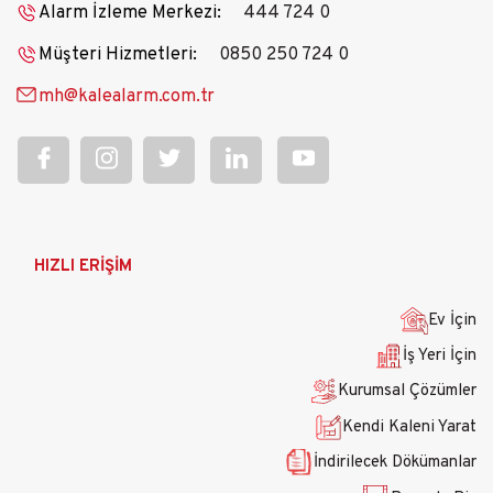
Alarm İzleme Merkezi:
444 724 0
Müşteri Hizmetleri:
0850 250 724 0
mh@kalealarm.com.tr
Ana
HIZLI ERİŞİM
gezinti
menüsü
Ev İçin
İş Yeri İçin
Kurumsal Çözümler
Kendi Kaleni Yarat
İndirilecek Dökümanlar