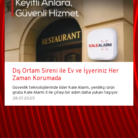
Dış Ortam Sireni ile Ev ve İşyeriniz Her
Zaman Korumada
Güvenlik teknolojilerinde lider Kale Alarm, yenilikçi ürün
grubu Kale Alarm X ile çıtayı bir adım daha yukarı taşıyor.
28.07.2025