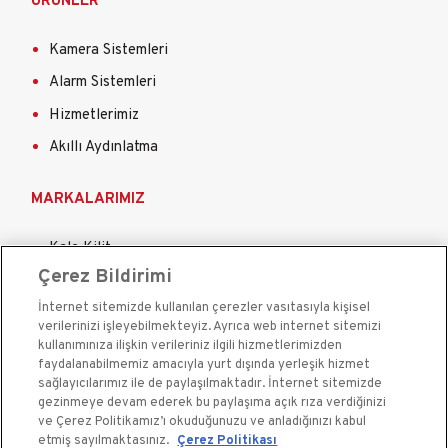
ÜRÜNLER
Kamera Sistemleri
Alarm Sistemleri
Hizmetlerimiz
Akıllı Aydınlatma
MARKALARIMIZ
Kale Kilit
Çerez Bildirimi
Kale Çelik Kapı
İnternet sitemizde kullanılan çerezler vasıtasıyla kişisel
Kale Çelik Kasa
verilerinizi işleyebilmekteyiz. Ayrıca web internet sitemizi
Kale Kapı Pencere Sistemleri
kullanımınıza ilişkin verileriniz ilgili hizmetlerimizden
faydalanabilmemiz amacıyla yurt dışında yerleşik hizmet
Kale Sigorta
sağlayıcılarımız ile de paylaşılmaktadır. İnternet sitemizde
gezinmeye devam ederek bu paylaşıma açık rıza verdiğinizi
ve Çerez Politikamız’ı okuduğunuzu ve anladığınızı kabul
etmiş sayılmaktasınız.
Çerez Politikası