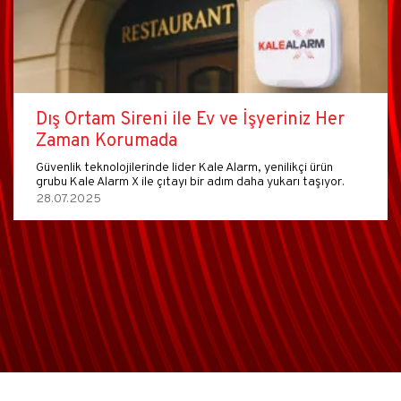
Dış Ortam Sireni ile Ev ve İşyeriniz Her
Zaman Korumada
Güvenlik teknolojilerinde lider Kale Alarm, yenilikçi ürün
grubu Kale Alarm X ile çıtayı bir adım daha yukarı taşıyor.
28.07.2025