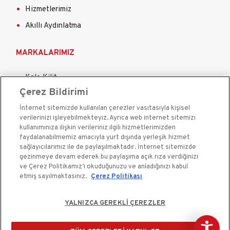
Hizmetlerimiz
Akıllı Aydınlatma
MARKALARIMIZ
Kale Kilit
Çerez Bildirimi
Kale Çelik Kapı
İnternet sitemizde kullanılan çerezler vasıtasıyla kişisel
Kale Çelik Kasa
verilerinizi işleyebilmekteyiz. Ayrıca web internet sitemizi
Kale Kapı Pencere Sistemleri
kullanımınıza ilişkin verileriniz ilgili hizmetlerimizden
faydalanabilmemiz amacıyla yurt dışında yerleşik hizmet
Kale Sigorta
sağlayıcılarımız ile de paylaşılmaktadır. İnternet sitemizde
gezinmeye devam ederek bu paylaşıma açık rıza verdiğinizi
ve Çerez Politikamız’ı okuduğunuzu ve anladığınızı kabul
etmiş sayılmaktasınız.
Çerez Politikası
YALNIZCA GEREKLİ ÇEREZLER
Kale Güvenlik Sistemleri A.Ş. bir Kale Endüstri Holding
kuruluşudur.©2020