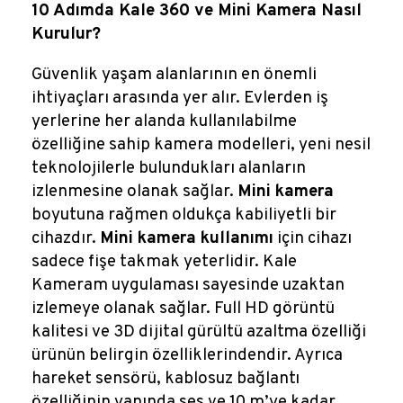
Reklamlar
10 Adımda Kale 360 ve Mini Kamera Nasıl
Kurulur?
Kalem Dergisi
Güvenlik yaşam alanlarının en önemli
ihtiyaçları arasında yer alır. Evlerden iş
Blog
yerlerine her alanda kullanılabilme
özelliğine sahip kamera modelleri, yeni nesil
teknolojilerle bulundukları alanların
izlenmesine olanak sağlar.
Mini kamera
boyutuna rağmen oldukça kabiliyetli bir
cihazdır.
Mini kamera kullanımı
için cihazı
sadece fişe takmak yeterlidir. Kale
Kameram uygulaması sayesinde uzaktan
izlemeye olanak sağlar. Full HD görüntü
kalitesi ve 3D dijital gürültü azaltma özelliği
ürünün belirgin özelliklerindendir. Ayrıca
hareket sensörü, kablosuz bağlantı
özelliğinin yanında ses ve 10 m’ye kadar