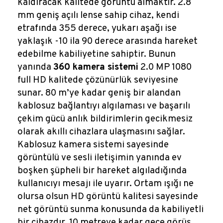
kaldıracak kalitede görüntü almaktır. 2.8
mm geniş açılı lense sahip cihaz, kendi
etrafında 355 derece, yukarı aşağı ise
yaklaşık -10 ila 90 derece arasında hareket
edebilme kabiliyetine sahiptir. Bunun
yanında
360 kamera sistemi
2.0 MP 1080
full HD kalitede çözünürlük seviyesine
sunar. 80 m’ye kadar geniş bir alandan
kablosuz bağlantıyı algılaması ve başarılı
çekim gücü anlık bildirimlerin gecikmesiz
olarak akıllı cihazlara ulaşmasını sağlar.
Kablosuz kamera sistemi sayesinde
görüntülü ve sesli iletişimin yanında ev
boşken şüpheli bir hareket algıladığında
kullanıcıyı mesajı ile uyarır. Ortam ışığı ne
olursa olsun HD görüntü kalitesi sayesinde
net görüntü sunma konusunda da kabiliyetli
bir cihazdır. 10 metreye kadar gece görüş