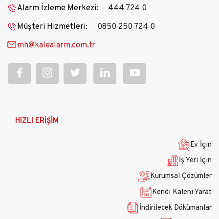
Alarm İzleme Merkezi:
444 724 0
Müşteri Hizmetleri:
0850 250 724 0
mh@kalealarm.com.tr
Ana
HIZLI ERİŞİM
gezinti
menüsü
Ev İçin
İş Yeri İçin
Kurumsal Çözümler
Kendi Kaleni Yarat
İndirilecek Dökümanlar