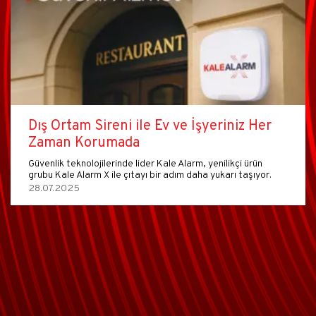
Dış Ortam Sireni ile Ev ve İşyeriniz Her
Zaman Korumada
Güvenlik teknolojilerinde lider Kale Alarm, yenilikçi ürün
grubu Kale Alarm X ile çıtayı bir adım daha yukarı taşıyor.
28.07.2025