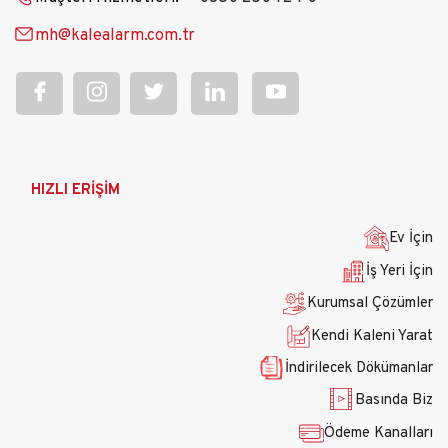
mh@kalealarm.com.tr
Ana
HIZLI ERİŞİM
gezinti
menüsü
Ev İçin
İş Yeri İçin
Kurumsal Çözümler
Kendi Kaleni Yarat
İndirilecek Dökümanlar
Basında Biz
Ödeme Kanalları