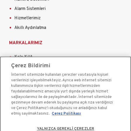
Alarm Sistemleri
Hizmetlerimiz
Akıllı Aydınlatma
MARKALARIMIZ
Kale Kilit
Çerez Bildirimi
Kale Çelik Kapı
İnternet sitemizde kullanılan çerezler vasıtasıyla kişisel
Kale Çelik Kasa
verilerinizi işleyebilmekteyiz. Ayrıca web internet sitemizi
Kale Kapı Pencere Sistemleri
kullanımınıza ilişkin verileriniz ilgili hizmetlerimizden
faydalanabilmemiz amacıyla yurt dışında yerleşik hizmet
Kale Sigorta
sağlayıcılarımız ile de paylaşılmaktadır. İnternet sitemizde
gezinmeye devam ederek bu paylaşıma açık rıza verdiğinizi
ve Çerez Politikamız’ı okuduğunuzu ve anladığınızı kabul
etmiş sayılmaktasınız.
Çerez Politikası
YALNIZCA GEREKLİ ÇEREZLER