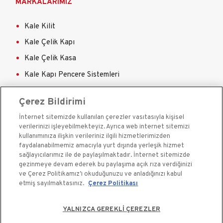
MARKALARIMIZ
Kale Kilit
Kale Çelik Kapı
Kale Çelik Kasa
Kale Kapı Pencere Sistemleri
Kale Sigorta
Çerez Bildirimi
İnternet sitemizde kullanılan çerezler vasıtasıyla kişisel
verilerinizi işleyebilmekteyiz. Ayrıca web internet sitemizi
kullanımınıza ilişkin verileriniz ilgili hizmetlerimizden
faydalanabilmemiz amacıyla yurt dışında yerleşik hizmet
sağlayıcılarımız ile de paylaşılmaktadır. İnternet sitemizde
Kale Güvenlik Sistemleri A.Ş. bir Kale Endüstri Holding
gezinmeye devam ederek bu paylaşıma açık rıza verdiğinizi
kuruluşudur.©2020
ve Çerez Politikamız’ı okuduğunuzu ve anladığınızı kabul
etmiş sayılmaktasınız.
Çerez Politikası
Çerez Kullanım Bildirimi
YALNIZCA GEREKLİ ÇEREZLER
Kişisel Verilerin Korunması ve Gizlilik