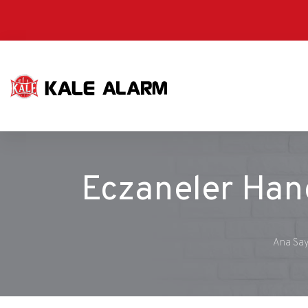
Ana
içeriğe
atla
Eczaneler Hang
Ana Say