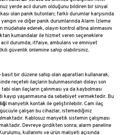
nuz yerde acil durum olduğunu bildiren bir sinyal
ikası olan panik butonları; farklı durumlar karşısında
k, yangın ve diğer panik durumlarında Alarm İzleme
rın müdahale ederek, olayın kontrol altına alınmasını
aktan kumandalar ile hizmet veren seçeneklere
ir acil durumda; itfaiye, ambulans ve emniyet
li güvenlik önlemine sahip olabilirsiniz.
asit bir düzene sahip olan aparatları kullanarak,
isinde reçeteli ilaçların bulunmasından dolayı son
tabi olan ilaçların çalınması ya da kaybolması
ddi kayıp yaşanmasına da sebebiyet vermektedir. Bu
liği
manyetik kontak ile geliştirilebilir. Cam ilaç
 gücüyle çalışan bu cihazlar, istemediğiniz
unulmaktadır. Kablosuz manyetik sistemin çalışması
anılmaktadır. Devreye girdikten sonra; alarm paneline
. Kurulumu, kullanımı ve ürün maliyeti açısında