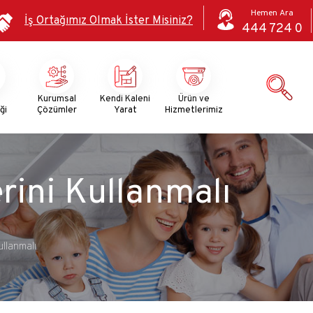
Hemen Ara
İş Ortağımız Olmak İster Misiniz?
444 724 0
i
Kurumsal
Kendi Kaleni
Ürün ve
ği
Çözümler
Yarat
Hizmetlerimiz
rini Kullanmalı
ullanmalı