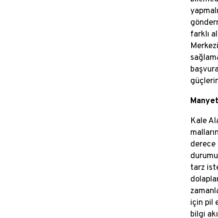
yapmalı
gönderme
farklı 
Merkezi
sağlama
başvura
güçleri
Manyet
Kale Al
malların
derece 
durumu 
tarz is
dolaplar
zamanla
için pil
bilgi ak