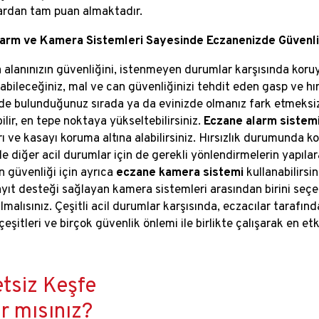
ardan tam puan almaktadır.
arm ve Kamera Sistemleri Sayesinde Eczanenizde Güvenliğ
 alanınızın güvenliğini, istenmeyen durumlar karşısında koruy
şabileceğiniz, mal ve can güvenliğinizi tehdit eden gasp ve hır
e bulunduğunuz sırada ya da evinizde olmanız fark etmeksizi
ilir, en tepe noktaya yükseltebilirsiniz.
Eczane alarm sistem
rı ve kasayı koruma altına alabilirsiniz. Hırsızlık durumunda 
de diğer acil durumlar için de gerekli yönlendirmelerin yapıla
n güvenliği için ayrıca
eczane kamera sistemi
kullanabilirsi
yıt desteği sağlayan kamera sistemleri arasından birini seçerk
lmalısınız. Çeşitli acil durumlar karşısında, eczacılar tarafın
eşitleri ve birçok güvenlik önlemi ile birlikte çalışarak en etk
tsiz Keşfe
r mısınız?