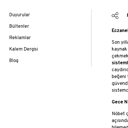
Duyurular
Bültenler
Eczanel
Reklamlar
Son yıll
kaynak 
Kalem Dergisi
çekmekt
Blog
sistem
caydırı
beğeni 
güvende
sistemd
Gece N
Nöbet g
açısınd
bilemed