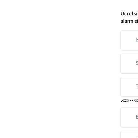
Ücretsiz
alarm s
5xxxxxxx