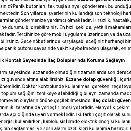
sınız?
Panik butonları, tek tuşla sinyal göndererek bulunduğu
ktedir. Son yıllarda işyerlerinin kullandığı son teknoloji har
alarmlar göndermenize yardımcı olmaktadır. Hırsızlık, hastalı
’ne durumu bildirebilirsiniz. En hızlı şekilde, yetkili makamla
ktadır. Tercihinize göre mobil uygulama üzerinden ya da uz
bilirsiniz. Gece nöbetlerinde karşılaşabileceğiniz herhangi b
ne panik butonu sayesinde vakit kaybetmeden ulaşarak, en etki
ik Kontak Sayesinde İlaç Dolaplarında Koruma Sağlayın
arm sayesinde; eczanede olmadığınız zamanlarda son derece b
ızı güvence altına alabilirsiniz.
Eczane dolap güvenliği
, içer
önemlidir. Doktor kontrolünde kullanılması gereken, reçeteye 
toplum sağlığını tehlikeye atabildiği gibi aynı zamanda ma
tenmeyen olayların önüne geçilebilmesinde,
ilaç dolabı güven
ının iki tarafına da yerleştirilmesi yeterlidir. Manyetik çekim
rda açıldığında uyarı vermektedir. İki farklı çeşit olarak s
 enerjisi kullanılırken, kablolu sistemde elektrik enerjisi kull
ışının sağlanması ve sesli alarm özellikleri kullanıma hazırdır