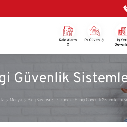
Mega
Menu
Kale Alarm
Ev Güvenliği
İş Yer
X
Güvenli
i Güvenlik Sistemle
fa
Medya
Blog Sayfası
Eczaneler Hangi Güvenlik Sistemlerini K