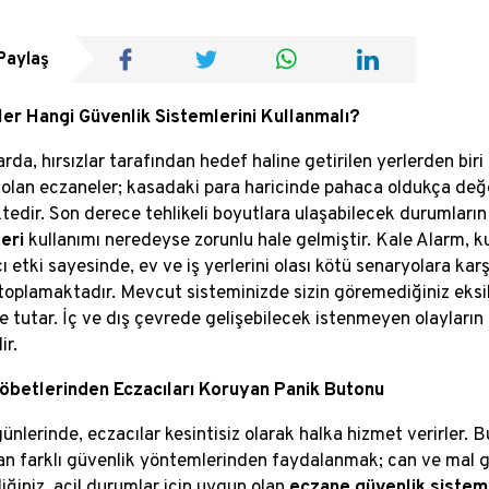
Paylaş
er Hangi Güvenlik Sistemlerini Kullanmalı?
arda, hırsızlar tarafından hedef haline getirilen yerlerden bir
olan eczaneler; kasadaki para haricinde pahaca oldukça değer
edir. Son derece tehlikeli boyutlara ulaşabilecek durumla
leri
kullanımı neredeyse zorunlu hale gelmiştir. Kale Alarm, kul
cı etki sayesinde, ev ve iş yerlerini olası kötü senaryolara 
toplamaktadır. Mevcut sisteminizde sizin göremediğiniz eksikl
 tutar. İç ve dış çevrede gelişebilecek istenmeyen olayların 
ir.
öbetlerinden Eczacıları Koruyan Panik Butonu
ünlerinde, eczacılar kesintisiz olarak halka hizmet verirler
an farklı güvenlik yöntemlerinden faydalanmak; can ve mal g
iğiniz, acil durumlar için uygun olan
eczane güvenlik sisteml