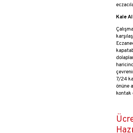
eczacıl
Kale Al
Çalışma
karşıla
Eczaned
kapatab
dolapla
haricin
çevreni
7/24 ka
önüne a
kontak ç
Ücre
Hazı