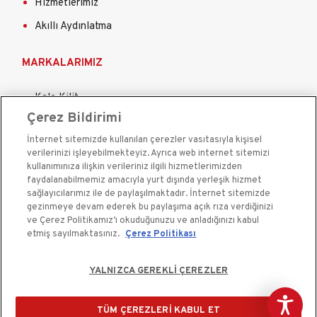
Hizmetlerimiz
Akıllı Aydınlatma
MARKALARIMIZ
Kale Kilit
Çerez Bildirimi
Kale Çelik Kapı
İnternet sitemizde kullanılan çerezler vasıtasıyla kişisel
Kale Çelik Kasa
verilerinizi işleyebilmekteyiz. Ayrıca web internet sitemizi
Kale Kapı Pencere Sistemleri
kullanımınıza ilişkin verileriniz ilgili hizmetlerimizden
faydalanabilmemiz amacıyla yurt dışında yerleşik hizmet
Kale Sigorta
sağlayıcılarımız ile de paylaşılmaktadır. İnternet sitemizde
gezinmeye devam ederek bu paylaşıma açık rıza verdiğinizi
ve Çerez Politikamız’ı okuduğunuzu ve anladığınızı kabul
etmiş sayılmaktasınız.
Çerez Politikası
YALNIZCA GEREKLİ ÇEREZLER
Kale Güvenlik Sistemleri A.Ş. bir Kale Endüstri Holding
kuruluşudur.©2020
TÜM ÇEREZLERİ KABUL ET