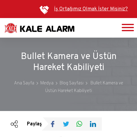
Ana
İş Ortağımız Olmak İster Misiniz?
içeriğe
atla
Bullet Kamera ve Üstün
Hareket Kabiliyeti
Ana Sayfa
Medya
Blog Sayfası
Bullet Kamera ve
Üstün Hareket Kabiliyeti
Duyurular
Bültenler
Paylaş