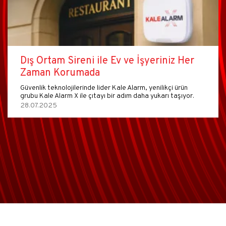
Dış Ortam Sireni ile Ev ve İşyeriniz Her
Zaman Korumada
Güvenlik teknolojilerinde lider Kale Alarm, yenilikçi ürün
grubu Kale Alarm X ile çıtayı bir adım daha yukarı taşıyor.
28.07.2025