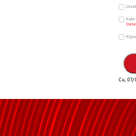
Ücret
Kale 
Deta
Kişis
Cu, 07/