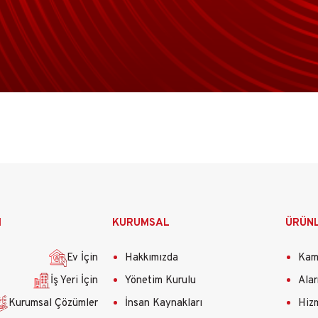
M
KURUMSAL
ÜRÜN
Ev İçin
Hakkımızda
Kame
İş Yeri İçin
Yönetim Kurulu
Alar
Kurumsal Çözümler
İnsan Kaynakları
Hizm