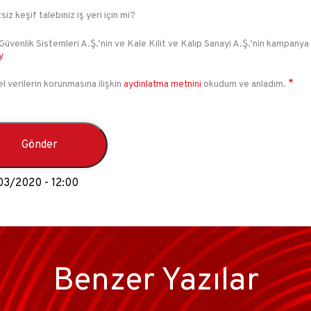
siz keşif talebiniz iş yeri için mi?
Güvenlik Sistemleri A.Ş.’nin ve Kale Kilit ve Kalıp Sanayi A.Ş.’nin kampanya
y
el verilerin korunmasına ilişkin
aydınlatma metnini
okudum ve anladım.
03/2020 - 12:00
Benzer Yazılar