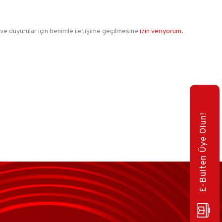
 ve duyurular için benimle iletişime geçilmesine
izin veriyorum.
E-Bülten Üye Olun!