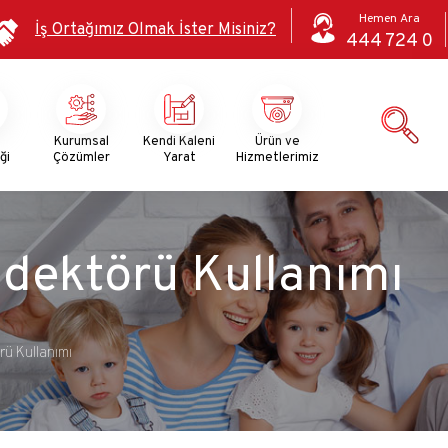
Hemen Ara
İş Ortağımız Olmak İster Misiniz?
444 724 0
i
Kurumsal
Kendi Kaleni
Ürün ve
ği
Çözümler
Yarat
Hizmetlerimiz
edektörü Kullanımı
rü Kullanımı