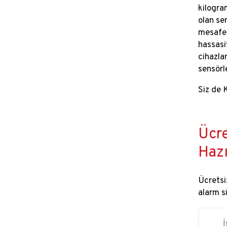
kilogra
olan se
mesafes
hassasiy
cihazlar
sensörle
Siz de 
Ücre
Hazı
Ücretsiz
alarm s