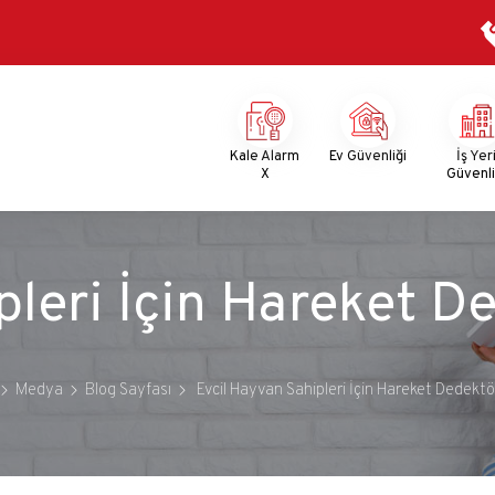
Mega
Menu
Kale Alarm
Ev Güvenliği
İş Yer
X
Güvenli
pleri İçin Hareket D
Medya
Blog Sayfası
Evcil Hayvan Sahipleri İçin Hareket Dedektö