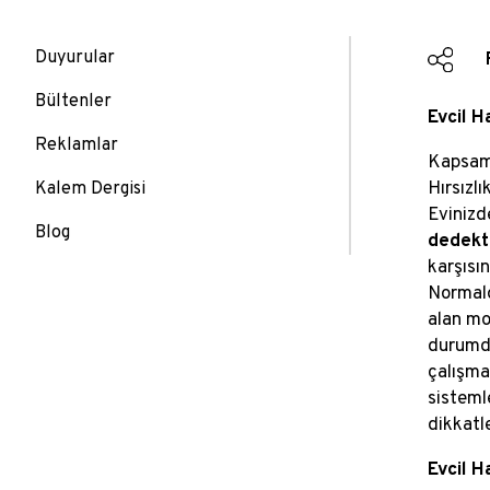
Duyurular
Bültenler
Evcil H
Reklamlar
Kapsamlı
Hırsızlı
Kalem Dergisi
Evinizd
Blog
dedekt
karşısı
Normald
alan mod
durumda
çalışma
sistemle
dikkatle
Evcil 