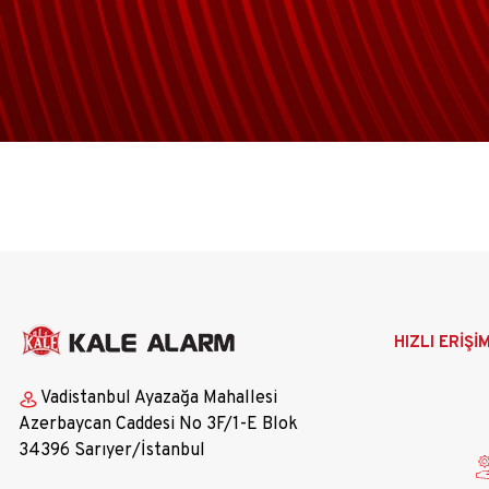
Ana
HIZLI ERİŞİ
gezinti
menüsü
Vadistanbul Ayazağa Mahallesi
Azerbaycan Caddesi No 3F/1-E Blok
34396 Sarıyer/İstanbul