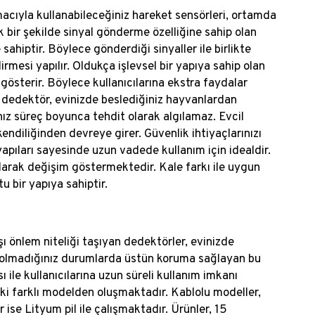
acıyla kullanabileceğiniz hareket sensörleri, ortamda
k bir şekilde sinyal gönderme özelliğine sahip olan
sahiptir. Böylece gönderdiği sinyaller ile birlikte
rmesi yapılır. Oldukça işlevsel bir yapıya sahip olan
 gösterir. Böylece kullanıcılarına ekstra faydalar
en dedektör, evinizde beslediğiniz hayvanlardan
nız süreç boyunca tehdit olarak algılamaz. Evcil
ndiliğinden devreye girer. Güvenlik ihtiyaçlarınızı
yapıları sayesinde uzun vadede kullanım için idealdir.
 olarak değişim göstermektedir. Kale farkı ile uygun
tu bir yapıya sahiptir.
şı önlem niteliği taşıyan dedektörler, evinizde
de olmadığınız durumlarda üstün koruma sağlayan bu
ı ile kullanıcılarına uzun süreli kullanım imkanı
iki farklı modelden oluşmaktadır. Kablolu modeller,
ise Lityum pil ile çalışmaktadır. Ürünler, 15