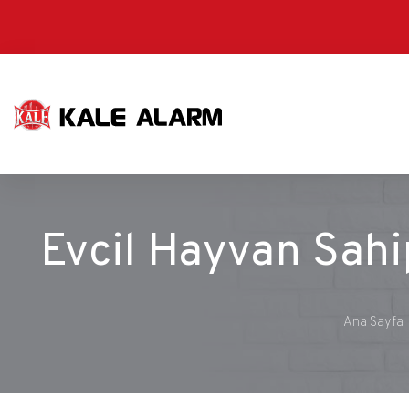
Ana
içeriğe
atla
Evcil Hayvan Sahi
Ana Sayfa