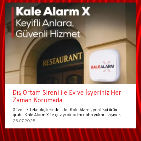
Dış Ortam Sireni ile Ev ve İşyeriniz Her
Zaman Korumada
Güvenlik teknolojilerinde lider Kale Alarm, yenilikçi ürün
grubu Kale Alarm X ile çıtayı bir adım daha yukarı taşıyor.
28.07.2025