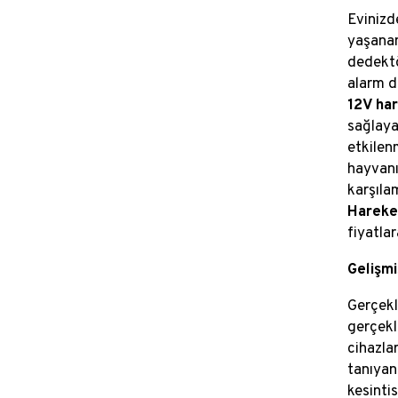
Evinizd
yaşanan
dedektör
alarm d
12V ha
sağlaya
etkilen
hayvanı
karşıla
Hareket
fiyatlar
Gelişm
Gerçekle
gerçekl
cihazlar
tanıya
kesinti