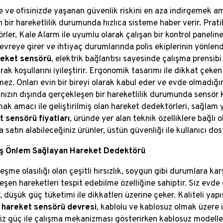
e ve ofisinizde yaşanan güvenlik riskini en aza indirgemek am
 bir hareketlilik durumunda hızlıca sisteme haber verir. Prati
ler, Kale Alarm ile uyumlu olarak çalışan bir kontrol paneline 
evreye girer ve ihtiyaç durumlarında polis ekiplerinin yönlendi
reket sensörü
, elektrik bağlantısı sayesinde çalışma prensibi
rak koşullarını iyileştirir. Ergonomik tasarımı ile dikkat çek
mez. Onları evin bir bireyi olarak kabul eder ve evde olmadığı
nızın dışında gerçekleşen bir hareketlilik durumunda sensör ke
mak amacı ile geliştirilmiş olan hareket dedektörleri, sağlam 
 sensörü fiyatları
, üründe yer alan teknik özelliklere bağlı
a satın alabileceğiniz ürünler, üstün güvenliği ile kullanıcı dos
iş Önlem Sağlayan Hareket Dedektörü
şme olasılığı olan çeşitli hırsızlık, soygun gibi durumlara kar
eşen hareketleri tespit edebilme özelliğine sahiptir. Siz ev
, düşük güç tüketimi ile dikkatleri üzerine çeker. Kaliteli yapıs
n
hareket sensörü devresi
, kablolu ve kablosuz olmak üzere 
siz güç ile çalışma mekanizması gösterirken kablosuz modeller 