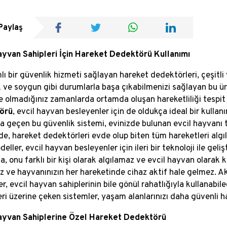
Paylaş
ayvan Sahipleri İçin Hareket Dedektörü Kullanımı
 bir güvenlik hizmeti sağlayan hareket dedektörleri, çeşitli yet
k ve soygun gibi durumlarla başa çıkabilmenizi sağlayan bu ürün
e olmadığınız zamanlarda ortamda oluşan hareketliliği tespit 
örü
, evcil hayvan besleyenler için de oldukça ideal bir kullanı
na geçen bu güvenlik sistemi, evinizde bulunan evcil hayvanı te
e, hareket dedektörleri evde olup biten tüm hareketleri algı
eller, evcil hayvan besleyenler için ileri bir teknoloji ile geli
, onu farklı bir kişi olarak algılamaz ve evcil hayvan olarak
z ve hayvanınızın her hareketinde cihaz aktif hale gelmez. Akı
r, evcil hayvan sahiplerinin bile gönül rahatlığıyla kullanabil
ri üzerine çeken sistemler, yaşam alanlarınızı daha güvenli hal
Hayvan Sahiplerine Özel Hareket Dedektörü