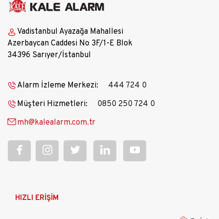
Vadistanbul Ayazağa Mahallesi
Azerbaycan Caddesi No 3F/1-E Blok
34396 Sarıyer/İstanbul
Alarm İzleme Merkezi:
444 724 0
Müşteri Hizmetleri:
0850 250 724 0
mh@kalealarm.com.tr
Ana
HIZLI ERİŞİM
gezinti
menüsü