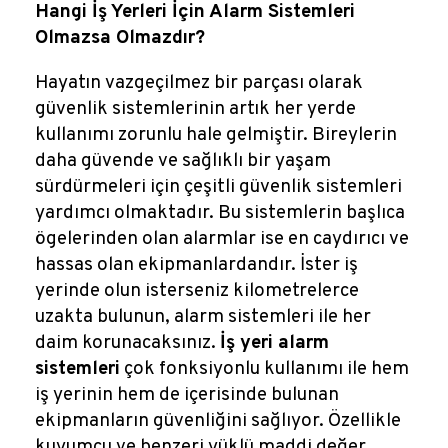
Reklamlar
Hangi İş Yerleri İçin Alarm Sistemleri
Olmazsa Olmazdır?
Kalem Dergisi
Hayatın vazgeçilmez bir parçası olarak
güvenlik sistemlerinin artık her yerde
Blog
kullanımı zorunlu hale gelmiştir. Bireylerin
daha güvende ve sağlıklı bir yaşam
sürdürmeleri için çeşitli güvenlik sistemleri
yardımcı olmaktadır. Bu sistemlerin başlıca
ögelerinden olan alarmlar ise en caydırıcı ve
hassas olan ekipmanlardandır. İster iş
yerinde olun isterseniz kilometrelerce
uzakta bulunun, alarm sistemleri ile her
daim korunacaksınız.
İş yeri alarm
sistemleri
çok fonksiyonlu kullanımı ile hem
iş yerinin hem de içerisinde bulunan
ekipmanların güvenliğini sağlıyor. Özellikle
kuyumcu ve benzeri yüklü maddi değer