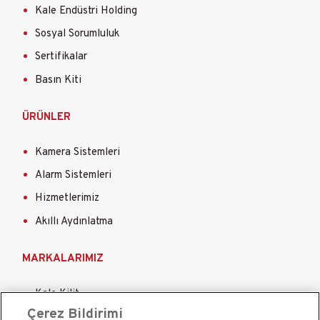
Kale Endüstri Holding
Sosyal Sorumluluk
Sertifikalar
Basın Kiti
ÜRÜNLER
Kamera Sistemleri
Alarm Sistemleri
Hizmetlerimiz
Akıllı Aydınlatma
MARKALARIMIZ
Kale Kilit
Çerez Bildirimi
Kale Çelik Kapı