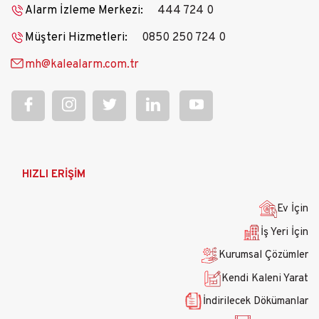
Alarm İzleme Merkezi:
444 724 0
Müşteri Hizmetleri:
0850 250 724 0
mh@kalealarm.com.tr
Ana
HIZLI ERİŞİM
gezinti
menüsü
Ev İçin
İş Yeri İçin
Kurumsal Çözümler
Kendi Kaleni Yarat
İndirilecek Dökümanlar