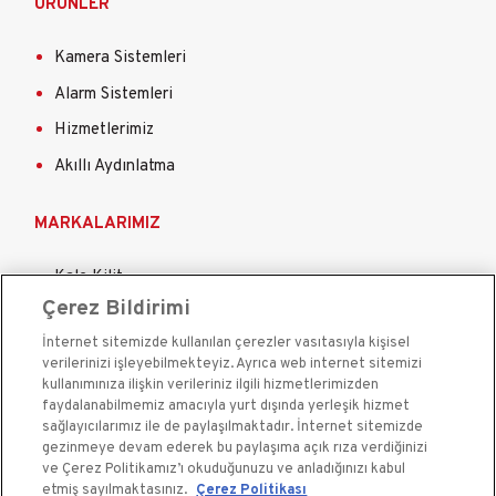
ÜRÜNLER
Kamera Sistemleri
Alarm Sistemleri
Hizmetlerimiz
Akıllı Aydınlatma
MARKALARIMIZ
Kale Kilit
Çerez Bildirimi
Kale Çelik Kapı
İnternet sitemizde kullanılan çerezler vasıtasıyla kişisel
Kale Çelik Kasa
verilerinizi işleyebilmekteyiz. Ayrıca web internet sitemizi
Kale Kapı Pencere Sistemleri
kullanımınıza ilişkin verileriniz ilgili hizmetlerimizden
faydalanabilmemiz amacıyla yurt dışında yerleşik hizmet
Kale Sigorta
sağlayıcılarımız ile de paylaşılmaktadır. İnternet sitemizde
gezinmeye devam ederek bu paylaşıma açık rıza verdiğinizi
ve Çerez Politikamız’ı okuduğunuzu ve anladığınızı kabul
etmiş sayılmaktasınız.
Çerez Politikası