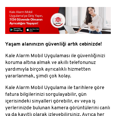
Güvenlik Hizmeti
Tam Kapsam Güvenlik
Güvenlik Kamera Sistemleri
​Yaşam alanınızın güvenliği artık cebinizde!
İndirilecek Dökümanlar ve Programlar
Kale Alarm Mobil Uygulaması ile güvenliğinizi
koruma altına almak ve akıllı telefonunuz
Termal Kamera Çözümleri
yardımıyla birçok ayrıcalıklı hizmetten
yararlanmak, şimdi çok kolay.
Kale Alarm Mobil Uygulama ile tarihlere göre
fatura bilgilerinizi sorgulayabilir, gün
içerisindeki sinyalleri görebilir, ev veya iş
yerlerinizde bulunan kamera görüntülerini canlı
ya da kayıtlı olarak izleyebilirsiniz. Ayrıca her