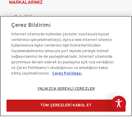
MARKALARIMIZ
Kale Kilit
Çerez Bildirimi
Kale Çelik Kapı
İnternet sitemizde kullanılan çerezler vasıtasıyla kişisel
Kale Çelik Kasa
verilerinizi işleyebilmekteyiz. Ayrıca web internet sitemizi
Kale Kapı Pencere Sistemleri
kullanımınıza ilişkin verileriniz ilgili hizmetlerimizden
faydalanabilmemiz amacıyla yurt dışında yerleşik hizmet
Kale Sigorta
sağlayıcılarımız ile de paylaşılmaktadır. İnternet sitemizde
gezinmeye devam ederek bu paylaşıma açık rıza verdiğinizi
ve Çerez Politikamız’ı okuduğunuzu ve anladığınızı kabul
etmiş sayılmaktasınız.
Çerez Politikası
YALNIZCA GEREKLİ ÇEREZLER
Kale Güvenlik Sistemleri A.Ş. bir Kale Endüstri Holding
kuruluşudur.©2020
TÜM ÇEREZLERİ KABUL ET
Çerez Kullanım Bildirimi
Kişisel Verilerin Korunması ve Gizlilik