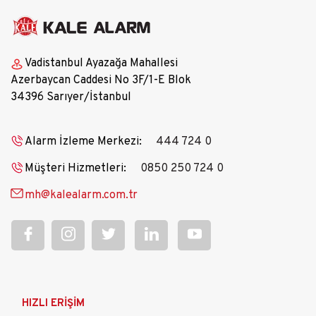
Vadistanbul Ayazağa Mahallesi
Azerbaycan Caddesi No 3F/1-E Blok
34396 Sarıyer/İstanbul
Alarm İzleme Merkezi:
444 724 0
Müşteri Hizmetleri:
0850 250 724 0
mh@kalealarm.com.tr
Ana
HIZLI ERİŞİM