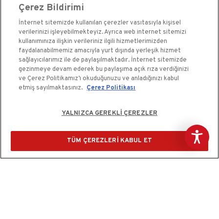
Çerez Bildirimi
Kale Çelik Kapı
İnternet sitemizde kullanılan çerezler vasıtasıyla kişisel
Kale Çelik Kasa
verilerinizi işleyebilmekteyiz. Ayrıca web internet sitemizi
Kale Kapı Pencere Sistemleri
kullanımınıza ilişkin verileriniz ilgili hizmetlerimizden
faydalanabilmemiz amacıyla yurt dışında yerleşik hizmet
Kale Sigorta
sağlayıcılarımız ile de paylaşılmaktadır. İnternet sitemizde
gezinmeye devam ederek bu paylaşıma açık rıza verdiğinizi
ve Çerez Politikamız’ı okuduğunuzu ve anladığınızı kabul
etmiş sayılmaktasınız.
Çerez Politikası
YALNIZCA GEREKLİ ÇEREZLER
Kale Güvenlik Sistemleri A.Ş. bir Kale Endüstri Holding
kuruluşudur.©2020
TÜM ÇEREZLERİ KABUL ET
Çerez Kullanım Bildirimi
Kişisel Verilerin Korunması ve Gizlilik