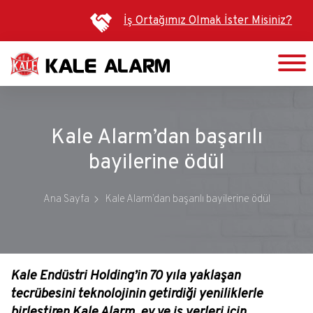
Ana
İş Ortağımız Olmak İster Misiniz?
içeriğe
atla
Kale Alarm’dan başarılı
bayilerine ödül
Ana Sayfa
Kale Alarm’dan başarılı bayilerine ödül
Kale Endüstri Holding’in 70 yıla yaklaşan
tecrübesini teknolojinin getirdiği yeniliklerle
birleştiren Kale Alarm, ev ve iş yerleri için