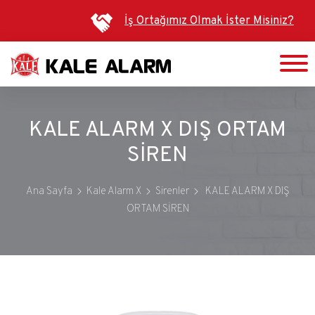
Ana
İş Ortağımız Olmak İster Misiniz?
içeriğe
atla
KALE ALARM X DIŞ ORTAM
SİREN
Ana Sayfa
Kale Alarm X
Sirenler
KALE ALARM X DIŞ
ORTAM SİREN