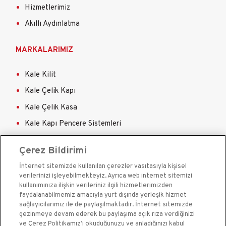
Hizmetlerimiz
Akıllı Aydınlatma
MARKALARIMIZ
Kale Kilit
Kale Çelik Kapı
Kale Çelik Kasa
Kale Kapı Pencere Sistemleri
Kale Sigorta
Çerez Bildirimi
İnternet sitemizde kullanılan çerezler vasıtasıyla kişisel
verilerinizi işleyebilmekteyiz. Ayrıca web internet sitemizi
kullanımınıza ilişkin verileriniz ilgili hizmetlerimizden
faydalanabilmemiz amacıyla yurt dışında yerleşik hizmet
sağlayıcılarımız ile de paylaşılmaktadır. İnternet sitemizde
Kale Güvenlik Sistemleri A.Ş. bir Kale Endüstri Holding
gezinmeye devam ederek bu paylaşıma açık rıza verdiğinizi
kuruluşudur.©2020
ve Çerez Politikamız’ı okuduğunuzu ve anladığınızı kabul