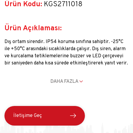
Ürün Kodu:
 KGS2711018
Ürün Açıklaması:
Dış ortam sirendir. IP54 koruma sınıfına sahiptir. -25°С
ile +50°С arasındaki sıcaklıklarda çalışır. Dış siren, alarm
ve kurcalama tetiklemelerine buzzer ve LED çerçeveyi
bir saniyeden daha kısa sürede etkinleştirerek yanıt verir.
Kurcalama düğmesi, muhafaza açıldığında veya
kırıldığında tetiklenir ve ivmeölçer, biri sireni hareket
DAHA FAZLA
ettirmeye veya sökmeye çalıştığında tetiklenir.
İletişime Geç