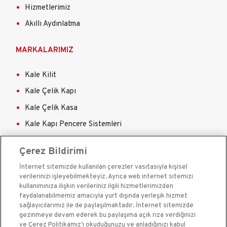
Hizmetlerimiz
Akıllı Aydınlatma
MARKALARIMIZ
Kale Kilit
Kale Çelik Kapı
Kale Çelik Kasa
Kale Kapı Pencere Sistemleri
Kale Sigorta
Çerez Bildirimi
İnternet sitemizde kullanılan çerezler vasıtasıyla kişisel
verilerinizi işleyebilmekteyiz. Ayrıca web internet sitemizi
kullanımınıza ilişkin verileriniz ilgili hizmetlerimizden
faydalanabilmemiz amacıyla yurt dışında yerleşik hizmet
sağlayıcılarımız ile de paylaşılmaktadır. İnternet sitemizde
Kale Güvenlik Sistemleri A.Ş. bir Kale Endüstri Holding
gezinmeye devam ederek bu paylaşıma açık rıza verdiğinizi
kuruluşudur.©2020
ve Çerez Politikamız’ı okuduğunuzu ve anladığınızı kabul