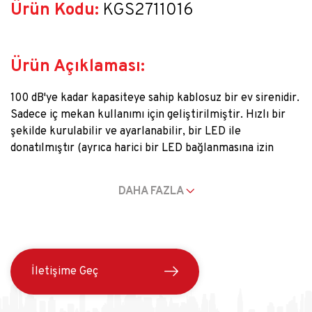
Ürün Kodu:
 KGS2711016
Ürün Açıklaması:
100 dB'ye kadar kapasiteye sahip kablosuz bir ev sirenidir.
Sadece iç mekan kullanımı için geliştirilmiştir. Hızlı bir
şekilde kurulabilir ve ayarlanabilir, bir LED ile
donatılmıştır (ayrıca harici bir LED bağlanmasına izin
verir) ve bir pil ile 5 yıla kadar çalışabilir. Korumalı
Jeweller protokolü aracılığıyla hub'a bağlanarak Kale
DAHA FAZLA
Alarm X sistemi içinde çalışır. Herhangi bir engel yoksa
iletişim menzili 2.000 metreye kadardır.
İletişime Geç