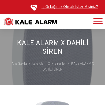
Ana
İş Ortağımız Olmak İster Misiniz?
içeriğe
atla
KALE ALARM X DAHİLİ
SİREN
Ana Sayfa
Kale Alarm X
Sirenler
KALE ALARM X
DAHİLİ SİREN