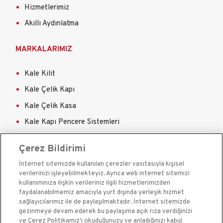
Hizmetlerimiz
Akıllı Aydınlatma
MARKALARIMIZ
Kale Kilit
Kale Çelik Kapı
Kale Çelik Kasa
Kale Kapı Pencere Sistemleri
Kale Sigorta
Çerez Bildirimi
İnternet sitemizde kullanılan çerezler vasıtasıyla kişisel
verilerinizi işleyebilmekteyiz. Ayrıca web internet sitemizi
kullanımınıza ilişkin verileriniz ilgili hizmetlerimizden
faydalanabilmemiz amacıyla yurt dışında yerleşik hizmet
sağlayıcılarımız ile de paylaşılmaktadır. İnternet sitemizde
Kale Güvenlik Sistemleri A.Ş. bir Kale Endüstri Holding
gezinmeye devam ederek bu paylaşıma açık rıza verdiğinizi
kuruluşudur.©2020
ve Çerez Politikamız’ı okuduğunuzu ve anladığınızı kabul