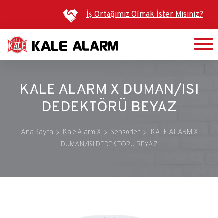
Ana
İş Ortağımız Olmak İster Misiniz?
içeriğe
atla
KALE ALARM X DUMAN/ISI
DEDEKTÖRÜ BEYAZ
Ana Sayfa
Kale Alarm X
Sensörler
KALE ALARM X
DUMAN/ISI DEDEKTÖRÜ BEYAZ