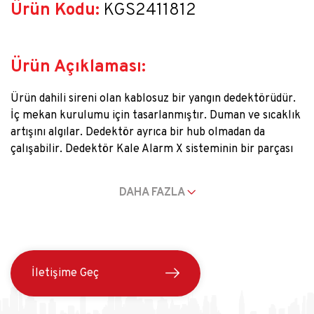
Ürün Kodu:
 KGS2411812
Ürün Açıklaması:
Ürün dahili sireni olan kablosuz bir yangın dedektörüdür.
İç mekan kurulumu için tasarlanmıştır. Duman ve sıcaklık
artışını algılar. Dedektör ayrıca bir hub olmadan da
çalışabilir. Dedektör Kale Alarm X sisteminin bir parçası
olarak çalışır ve radyo protokolü aracılığıyla hub ile
iletişim kurar. Hub iletişim menzili, engeller olmadan
DAHA FAZLA
1700 metreye kadardır. Yaklaşık 7 yıla kadar çalışan
değiştirilebilir pillerle çalışmaktadır.
İletişime Geç