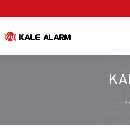
Ana
içeriğe
atla
KA
An