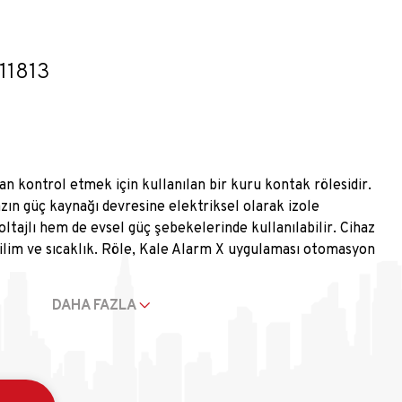
11813
an kontrol etmek için kullanılan bir kuru kontak rölesidir.
zın güç kaynağı devresine elektriksel olarak izole
ltajlı hem de evsel güç şebekelerinde kullanılabilir. Cihaz
rilim ve sıcaklık. Röle, Kale Alarm X uygulaması otomasyon
düğmesi aracılığıyla veya Düğmeye basarak devreye bağlı
ağını kontrol edebilir. İletişim menzili açık bir alanda 1.000
DAHA FAZLA
ce Kale Alarm X radyo sinyal menzil genişleticileri ve