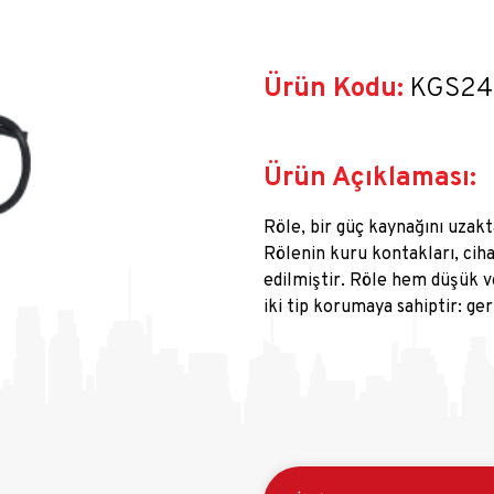
Ürün Kodu:
 KGS24
Ürün Açıklaması:
Röle, bir güç kaynağını uzakt
Rölenin kuru kontakları, ciha
edilmiştir. Röle hem düşük vo
iki tip korumaya sahiptir: ge
senaryoları, röle fonksiyon 
elektrikli cihazların güç kayn
metreye kadardır. Cihaz sade
hub'ları ile çalışır.