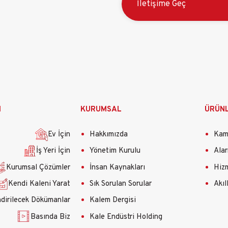
İletişime Geç
M
KURUMSAL
ÜRÜN
Ev İçin
Hakkımızda
Kame
İş Yeri İçin
Yönetim Kurulu
Alar
Kurumsal Çözümler
İnsan Kaynakları
Hizm
Kendi Kaleni Yarat
Sık Sorulan Sorular
Akıl
ndirilecek Dökümanlar
Kalem Dergisi
Basında Biz
Kale Endüstri Holding