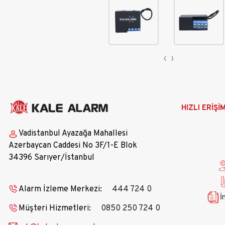
‹
›
Ana
HIZLI ERİŞİ
gezinti
menüsü
Vadistanbul Ayazağa Mahallesi
Azerbaycan Caddesi No 3F/1-E Blok
34396 Sarıyer/İstanbul
Alarm İzleme Merkezi:
444 724 0
İ
Müşteri Hizmetleri:
0850 250 724 0