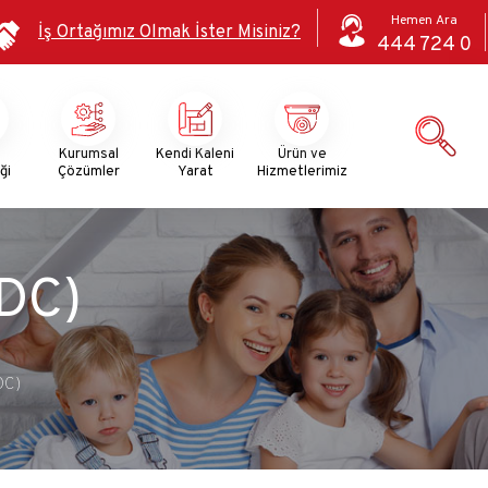
Hemen Ara
İş Ortağımız Olmak İster Misiniz?
444 724 0
i
Kurumsal
Kendi Kaleni
Ürün ve
ği
Çözümler
Yarat
Hizmetlerimiz
DC)
DC)